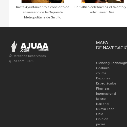
Invita Ayuntamiento a concierto de
En Saltillo celebramos el talento y 
aniversario de la Orquesta
arte: Javier Díaz
Metropolitana de Saltillo
MAPA
DE NAVEGACI
© Derechos Reservados
ajuaa.com - 2015
Ciencia y Tecnologí
Coahuila
colima
Deportes
Espectáculos
Finanzas
Internacional
jalisco
Nacional
Nuevo León
Ocio
Opinión
parras