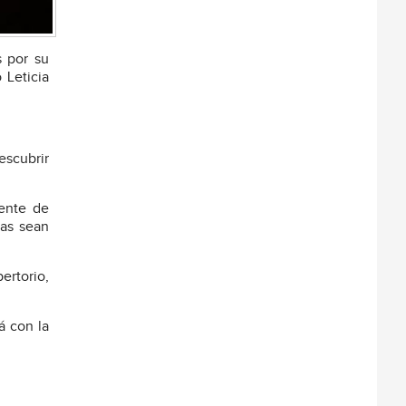
s por su
 Leticia
escubrir
gente de
ras sean
ertorio,
á con la