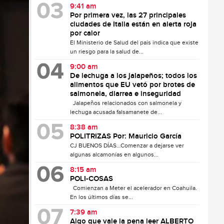
9:41 am
Por primera vez, las 27 principales
ciudades de Italia están en alerta roja
por calor
El Ministerio de Salud del país indica que existe
un riesgo para la salud de...
9:00 am
De lechuga a los jalapeños; todos los
alimentos que EU vetó por brotes de
salmonela, diarrea e inseguridad
Jalapeños relacionados con salmonela y
lechuga acusada falsamanete de...
8:38 am
POLITRIZAS Por: Mauricio García
CJ BUENOS DÍAS…Comenzar a dejarse ver
algunas alcamonías en algunos...
8:15 am
POLI-COSAS
Comienzan a Meter el acelerador en Coahuila.
En los últimos días se...
7:39 am
Algo que vale la pena leer ALBERTO