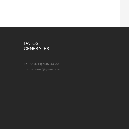
DATOS
GENERALES
Tel: 01 (844) 485 30 00
contactame@ajuaa.com