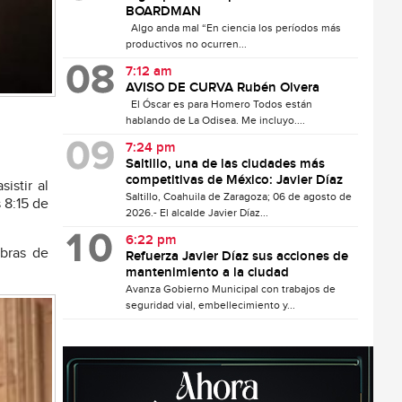
BOARDMAN
Algo anda mal “En ciencia los períodos más
productivos no ocurren...
7:12 am
AVISO DE CURVA Rubén Olvera
El Óscar es para Homero Todos están
hablando de La Odisea. Me incluyo....
7:24 pm
Saltillo, una de las ciudades más
competitivas de México: Javier Díaz
istir al
Saltillo, Coahuila de Zaragoza; 06 de agosto de
 8:15 de
2026.- El alcalde Javier Díaz...
6:22 pm
obras de
Refuerza Javier Díaz sus acciones de
mantenimiento a la ciudad
Avanza Gobierno Municipal con trabajos de
seguridad vial, embellecimiento y...