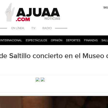
SI
·EN LÍNEA. ·T.V. ·RADIO
INTERNACIONAL
ESPECTÁCULOS
OPINIÓN
DEPORTES
FINANZAS
SALU
e Saltillo concierto en el Museo 