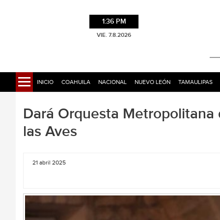
1:36 PM
VIE. 7.8.2026
INICIO
COAHUILA
NACIONAL
NUEVO LEÓN
TAMAULIPAS
Dará Orquesta Metropolitana d
las Aves
21 abril 2025