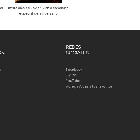
el
Invita alcalde Javier Díaz a concierto
especial de aniversario
REDES
ÓN
SOCIALES
a
Facebook
Twitter
YouTube
Agrega Ajuaa a tus favoritos