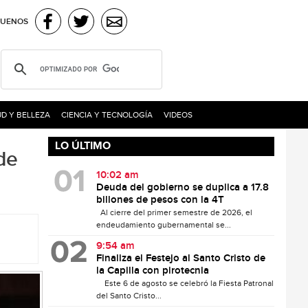
GUENOS
D Y BELLEZA
CIENCIA Y TECNOLOGÍA
VIDEOS
LO ÚLTIMO
de
10:02 am
Deuda del gobierno se duplica a 17.8
billones de pesos con la 4T
Al cierre del primer semestre de 2026, el
endeudamiento gubernamental se...
9:54 am
Finaliza el Festejo al Santo Cristo de
la Capilla con pirotecnia
Este 6 de agosto se celebró la Fiesta Patronal
del Santo Cristo...