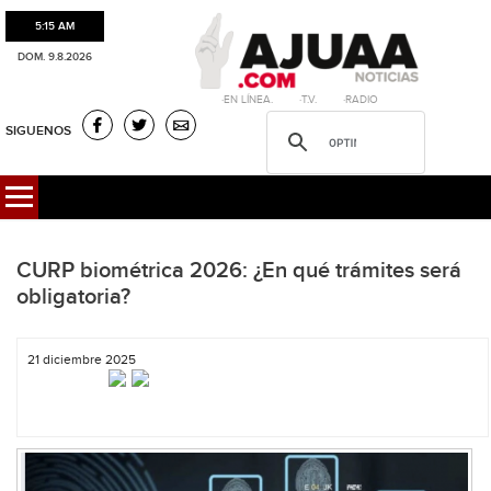
5:15 AM
DOM. 9.8.2026
·EN LÍNEA. ·T.V. ·RADIO
SIGUENOS
CURP biométrica 2026: ¿En qué trámites será
obligatoria?
21 diciembre 2025