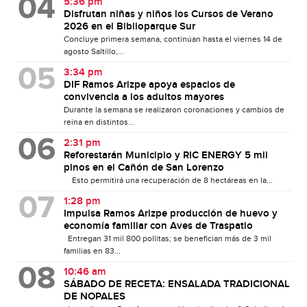
5:36 pm
Disfrutan niñas y niños los Cursos de Verano
2026 en el Biblioparque Sur
Concluye primera semana, continúan hasta el viernes 14 de
agosto Saltillo,...
3:34 pm
DIF Ramos Arizpe apoya espacios de
convivencia a los adultos mayores
Durante la semana se realizaron coronaciones y cambios de
reina en distintos...
2:31 pm
Reforestarán Municipio y RIC ENERGY 5 mil
pinos en el Cañón de San Lorenzo
Esto permitirá una recuperación de 8 hectáreas en la...
1:28 pm
Impulsa Ramos Arizpe producción de huevo y
economía familiar con Aves de Traspatio
Entregan 31 mil 800 pollitas; se benefician más de 3 mil
familias en 83...
10:46 am
SÁBADO DE RECETA: ENSALADA TRADICIONAL
DE NOPALES