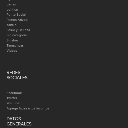
parras
politica
Punto Social
Ramos Arizpe
saltillo
Salud y Belleza
Sin categoría
Sinaloa
Tamaulipas
Videos
REDES
SOCIALES
Facebook
Twitter
YouTube
Agrega Ajuaa a tus favoritos
DATOS
GENERALES