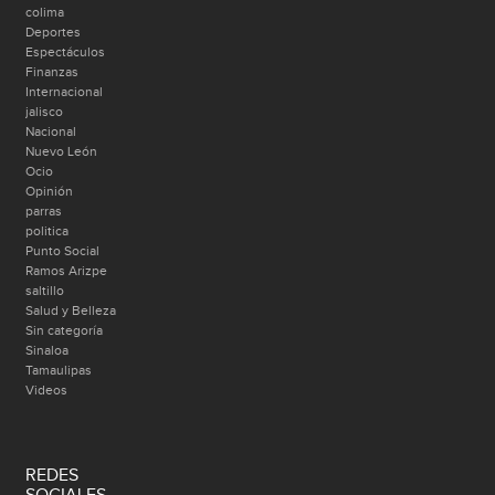
colima
Deportes
Espectáculos
Finanzas
Internacional
jalisco
Nacional
Nuevo León
Ocio
Opinión
parras
politica
Punto Social
Ramos Arizpe
saltillo
Salud y Belleza
Sin categoría
Sinaloa
Tamaulipas
Videos
REDES