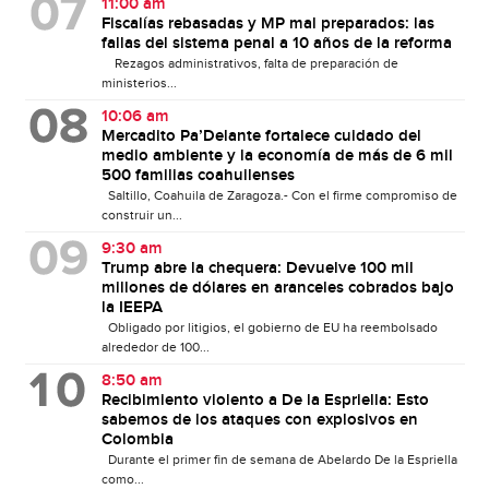
11:00 am
Fiscalías rebasadas y MP mal preparados: las
fallas del sistema penal a 10 años de la reforma
Rezagos administrativos, falta de preparación de
ministerios...
10:06 am
Mercadito Pa’Delante fortalece cuidado del
medio ambiente y la economía de más de 6 mil
500 familias coahuilenses
Saltillo, Coahuila de Zaragoza.- Con el firme compromiso de
construir un...
9:30 am
Trump abre la chequera: Devuelve 100 mil
millones de dólares en aranceles cobrados bajo
la IEEPA
Obligado por litigios, el gobierno de EU ha reembolsado
alrededor de 100...
8:50 am
Recibimiento violento a De la Espriella: Esto
sabemos de los ataques con explosivos en
Colombia
Durante el primer fin de semana de Abelardo De la Espriella
como...