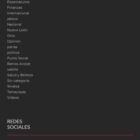
Espectáculos
Finanzas
Internacional
jalisco
Nacional
Nuevo León
Ocio
Opinión
parras
politica
Punto Social
Ramos Arizpe
saltillo
Salud y Belleza
Sin categoría
Sinaloa
Tamaulipas
Videos
REDES
SOCIALES