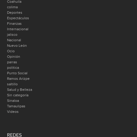
Coahuila
colima
Deportes
Espectáculos
Finanzas
Internacional
jalisco
Nacional
Nuevo León
Ocio
Opinión
parras
politica
Punto Social
Ramos Arizpe
saltillo
Salud y Belleza
Sin categoría
Sinaloa
Tamaulipas
Videos
REDES