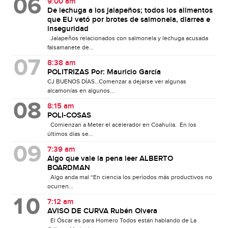
9:00 am
De lechuga a los jalapeños; todos los alimentos
que EU vetó por brotes de salmonela, diarrea e
inseguridad
Jalapeños relacionados con salmonela y lechuga acusada
falsamanete de...
8:38 am
POLITRIZAS Por: Mauricio García
CJ BUENOS DÍAS…Comenzar a dejarse ver algunas
alcamonías en algunos...
8:15 am
POLI-COSAS
Comienzan a Meter el acelerador en Coahuila. En los
últimos días se...
7:39 am
Algo que vale la pena leer ALBERTO
BOARDMAN
Algo anda mal “En ciencia los períodos más productivos no
ocurren...
7:12 am
AVISO DE CURVA Rubén Olvera
El Óscar es para Homero Todos están hablando de La