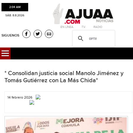
2:04 AM
SÁB. 8.8.2026
·EN LÍNEA. ·T.V. ·RADIO
SIGUENOS
* Consolidan justicia social Manolo Jiménez y
Tomás Gutiérrez con La Más Chida*
14 febrero 2026