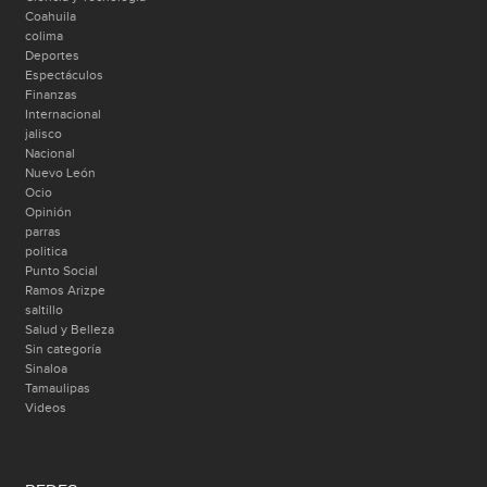
Coahuila
colima
Deportes
Espectáculos
Finanzas
Internacional
jalisco
Nacional
Nuevo León
Ocio
Opinión
parras
politica
Punto Social
Ramos Arizpe
saltillo
Salud y Belleza
Sin categoría
Sinaloa
Tamaulipas
Videos