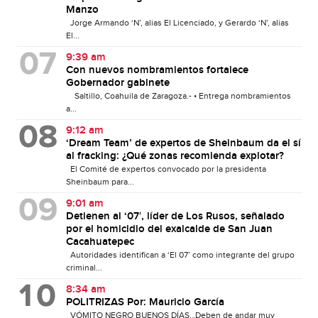
Manzo
Jorge Armando ‘N’, alias El Licenciado, y Gerardo ‘N’, alias
El...
9:39 am
Con nuevos nombramientos fortalece
Gobernador gabinete
Saltillo, Coahuila de Zaragoza.- • Entrega nombramientos
a...
9:12 am
‘Dream Team’ de expertos de Sheinbaum da el sí
al fracking: ¿Qué zonas recomienda explotar?
El Comité de expertos convocado por la presidenta
Sheinbaum para...
9:01 am
Detienen al ‘07′, líder de Los Rusos, señalado
por el homicidio del exalcalde de San Juan
Cacahuatepec
Autoridades identifican a ‘El 07’ como integrante del grupo
criminal...
8:34 am
POLITRIZAS Por: Mauricio García
VÓMITO NEGRO BUENOS DÍAS…Deben de andar muy