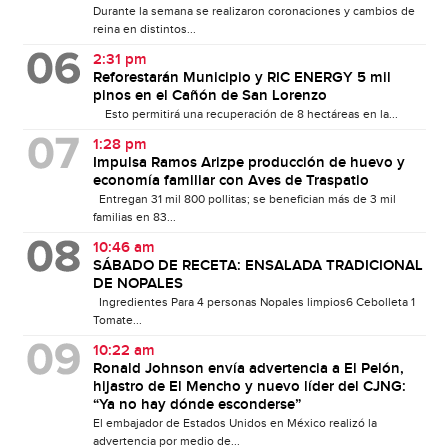
Durante la semana se realizaron coronaciones y cambios de
reina en distintos...
2:31 pm
Reforestarán Municipio y RIC ENERGY 5 mil
pinos en el Cañón de San Lorenzo
Esto permitirá una recuperación de 8 hectáreas en la...
1:28 pm
Impulsa Ramos Arizpe producción de huevo y
economía familiar con Aves de Traspatio
Entregan 31 mil 800 pollitas; se benefician más de 3 mil
familias en 83...
10:46 am
SÁBADO DE RECETA: ENSALADA TRADICIONAL
DE NOPALES
Ingredientes Para 4 personas Nopales limpios6 Cebolleta 1
Tomate...
10:22 am
Ronald Johnson envía advertencia a El Pelón,
hijastro de El Mencho y nuevo líder del CJNG:
“Ya no hay dónde esconderse”
El embajador de Estados Unidos en México realizó la
advertencia por medio de...