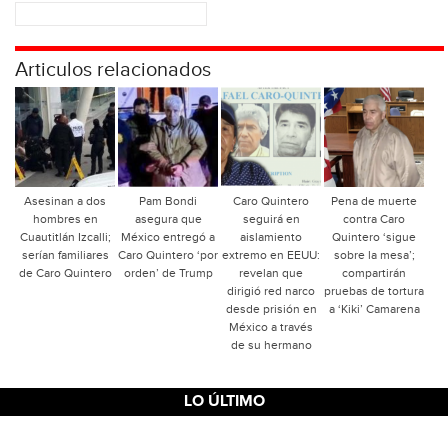
Articulos relacionados
Asesinan a dos
Pam Bondi
Caro Quintero
Pena de muerte
hombres en
asegura que
seguirá en
contra Caro
Cuautitlán Izcalli;
México entregó a
aislamiento
Quintero ‘sigue
serían familiares
Caro Quintero ‘por
extremo en EEUU:
sobre la mesa’;
de Caro Quintero
orden’ de Trump
revelan que
compartirán
dirigió red narco
pruebas de tortura
desde prisión en
a ‘Kiki’ Camarena
México a través
de su hermano
LO ÚLTIMO