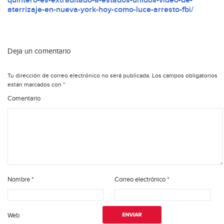
quintero-es-extraditado-a-estados-unidos-video-de-
aterrizaje-en-nueva-york-hoy-como-luce-arresto-fbi/
Deja un comentario
Tu dirección de correo electrónico no será publicada.
Los campos obligatorios
están marcados con
*
Comentario
Nombre
*
Correo electrónico
*
Web