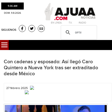
5:36 AM
DOM. 9.8.2026
·EN LÍNEA. ·T.V. ·RADIO
SIGUENOS
Con cadenas y esposado: Así llegó Caro
Quintero a Nueva York tras ser extraditado
desde México
27 febrero 2025