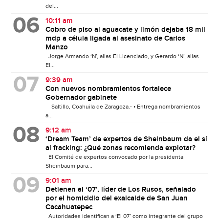
del...
10:11 am
Cobro de piso al aguacate y limón dejaba 18 mil
mdp a célula ligada al asesinato de Carlos
Manzo
Jorge Armando ‘N’, alias El Licenciado, y Gerardo ‘N’, alias
El...
9:39 am
Con nuevos nombramientos fortalece
Gobernador gabinete
Saltillo, Coahuila de Zaragoza.- • Entrega nombramientos
a...
9:12 am
‘Dream Team’ de expertos de Sheinbaum da el sí
al fracking: ¿Qué zonas recomienda explotar?
El Comité de expertos convocado por la presidenta
Sheinbaum para...
9:01 am
Detienen al ‘07′, líder de Los Rusos, señalado
por el homicidio del exalcalde de San Juan
Cacahuatepec
Autoridades identifican a ‘El 07’ como integrante del grupo