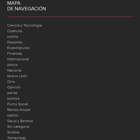
MAPA
DE NAVEGACIÓN
Ciencia y Tecnología
Coahuila
colima
Deportes
Espectáculos
Finanzas
Internacional
jalisco
Nacional
Nuevo León
Ocio
Opinión
parras
politica
Punto Social
Ramos Arizpe
saltillo
Salud y Belleza
Sin categoría
Sinaloa
Tamaulipas