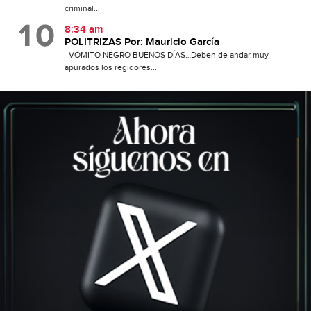
criminal...
8:34 am
POLITRIZAS Por: Mauricio García
VÓMITO NEGRO BUENOS DÍAS…Deben de andar muy
apurados los regidores...