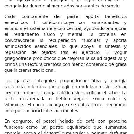
Los ingredientes se integran y se dejan enfriar en el
congelador durante al menos dos horas antes de servir.
Cada componente del pastel aporta beneficios
específicos. El cafécontribuye con antioxidantes y
estimula el sistema nervioso central, ayudando a mejorar
el rendimiento físico y mental. La proteína en
polvofavorece la recuperación muscular y aporta
aminoácidos esenciales, lo que apoya la síntesis y
reparación de tejidos tras el ejercicio. El yogur
griegoofrece probióticos que mejoran la salud digestiva y
brinda una textura cremosa con menor contenido de grasa
que la crema tradicional.
Las galletas integrales proporcionan fibra y energía
sostenida, mientras que elegir un endulzante sin azúcar
permite reducir la carga calórica sin sacrificar el sabor. La
leche descremada o bebida vegetal suma calcio y
vitaminas. El cacao amargo, si se utiliza en el decorado,
incorpora antioxidantes adicionales.
En conjunto, el pastel helado de café con proteína
funciona como un postre equilibrado que suministra
energía, apoya el desarrollo muscular y permite disfrutar