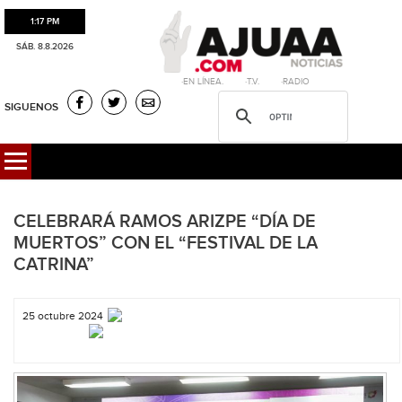
1:17 PM
SÁB. 8.8.2026
·EN LÍNEA. ·T.V. ·RADIO
SIGUENOS
CELEBRARÁ RAMOS ARIZPE “DÍA DE
MUERTOS” CON EL “FESTIVAL DE LA
CATRINA”
25 octubre 2024