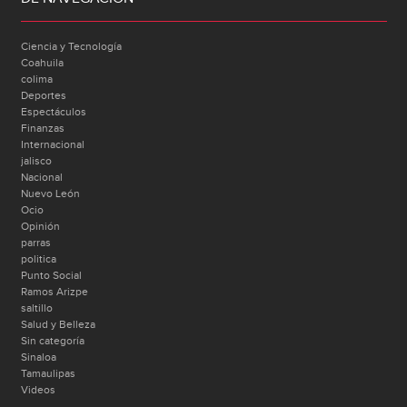
Ciencia y Tecnología
Coahuila
colima
Deportes
Espectáculos
Finanzas
Internacional
jalisco
Nacional
Nuevo León
Ocio
Opinión
parras
politica
Punto Social
Ramos Arizpe
saltillo
Salud y Belleza
Sin categoría
Sinaloa
Tamaulipas
Videos