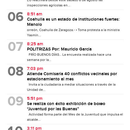
EU reactivará desde este sábado 8 de agosto las
inspecciones agrícolas en...
8:51 am
Coahuila es un estado de instituciones fuertes:
Manolo
orreón, Coahuila de Zaragoza.- • Toma protesta a la ministra
Yasmín...
8:25 am
POLITRIZAS Por: Mauricio García
FRÍO BUENOS DÍAS… La encuesta realizada hace una
semana por la...
7:03 pm
Atiende Comisaría 40 conflictos vecinales por
estacionamiento al mes
Invita a la ciudadanía a mediar situaciones a través de la
Unidad de...
5:51 pm
Se realiza con éxito exhibición de boxeo
“Juventud por las Buenas”
Actividad forma parte del Mes de la Juventud que impulsa el
alcalde...
3:11 pm