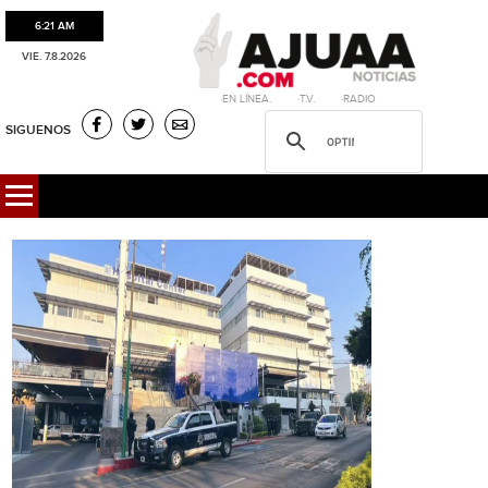
6:21 AM
VIE. 7.8.2026
·EN LÍNEA. ·T.V. ·RADIO
SIGUENOS