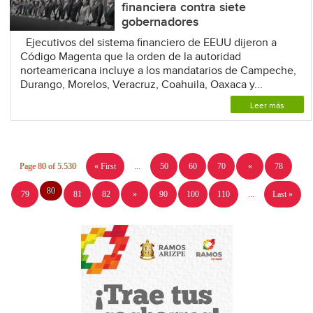
financiera contra siete
gobernadores
Ejecutivos del sistema financiero de EEUU dijeron a
Código Magenta que la orden de la autoridad
norteamericana incluye a los mandatarios de Campeche,
Durango, Morelos, Veracruz, Coahuila, Oaxaca y...
Leer más
Page 80 of 5.530
« First
...
50
60
70
«
78
80
79
81
82
»
90
100
110
...
Last »