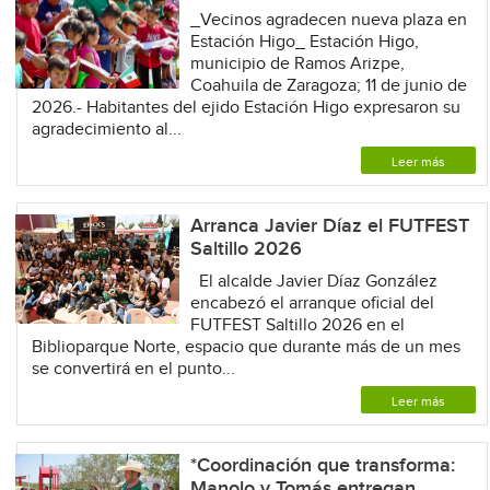
_Vecinos agradecen nueva plaza en
Estación Higo_ Estación Higo,
municipio de Ramos Arizpe,
Coahuila de Zaragoza; 11 de junio de
2026.- Habitantes del ejido Estación Higo expresaron su
agradecimiento al...
Leer más
Arranca Javier Díaz el FUTFEST
Saltillo 2026
El alcalde Javier Díaz González
encabezó el arranque oficial del
FUTFEST Saltillo 2026 en el
Biblioparque Norte, espacio que durante más de un mes
se convertirá en el punto...
Leer más
*Coordinación que transforma:
Manolo y Tomás entregan