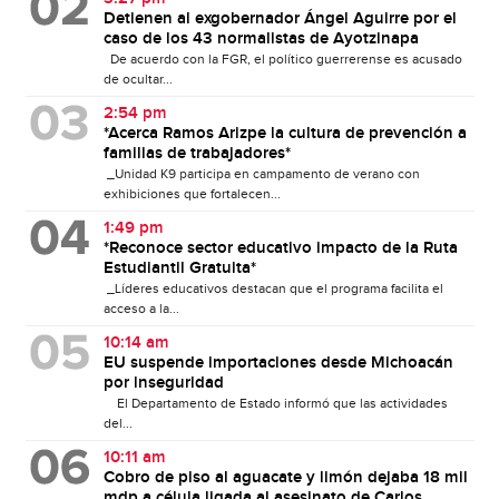
Detienen al exgobernador Ángel Aguirre por el
caso de los 43 normalistas de Ayotzinapa
De acuerdo con la FGR, el político guerrerense es acusado
de ocultar...
2:54 pm
*Acerca Ramos Arizpe la cultura de prevención a
familias de trabajadores*
_Unidad K9 participa en campamento de verano con
exhibiciones que fortalecen...
1:49 pm
*Reconoce sector educativo impacto de la Ruta
Estudiantil Gratuita*
_Líderes educativos destacan que el programa facilita el
acceso a la...
10:14 am
EU suspende importaciones desde Michoacán
por inseguridad
El Departamento de Estado informó que las actividades
del...
10:11 am
Cobro de piso al aguacate y limón dejaba 18 mil
mdp a célula ligada al asesinato de Carlos