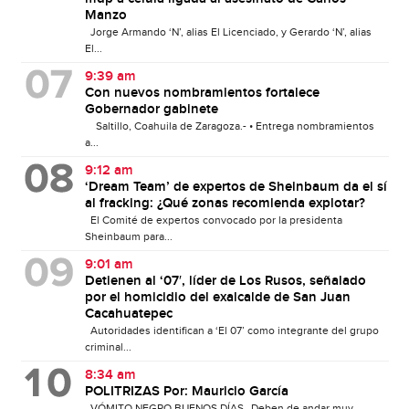
Manzo
Jorge Armando ‘N’, alias El Licenciado, y Gerardo ‘N’, alias
El...
9:39 am
Con nuevos nombramientos fortalece
Gobernador gabinete
Saltillo, Coahuila de Zaragoza.- • Entrega nombramientos
a...
9:12 am
‘Dream Team’ de expertos de Sheinbaum da el sí
al fracking: ¿Qué zonas recomienda explotar?
El Comité de expertos convocado por la presidenta
Sheinbaum para...
9:01 am
Detienen al ‘07′, líder de Los Rusos, señalado
por el homicidio del exalcalde de San Juan
Cacahuatepec
Autoridades identifican a ‘El 07’ como integrante del grupo
criminal...
8:34 am
POLITRIZAS Por: Mauricio García
VÓMITO NEGRO BUENOS DÍAS…Deben de andar muy