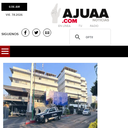
6:06 AM
VIE. 7.8.2026
·EN LÍNEA. ·T.V. ·RADIO
SIGUENOS