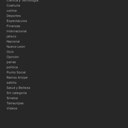
Ciencia y Tecnología
Coahuila
colima
Deportes
Espectáculos
Finanzas
Internacional
jalisco
Nacional
Nuevo León
Ocio
Opinión
parras
politica
Punto Social
Ramos Arizpe
saltillo
Salud y Belleza
Sin categoría
Sinaloa
Tamaulipas
Videos