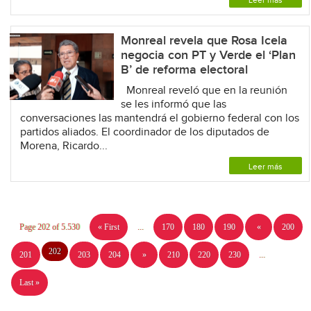
Monreal revela que Rosa Icela
negocia con PT y Verde el ‘Plan
B’ de reforma electoral
Monreal reveló que en la reunión
se les informó que las
conversaciones las mantendrá el gobierno federal con los
partidos aliados. El coordinador de los diputados de
Morena, Ricardo...
Leer más
Page 202 of 5.530
« First
...
170
180
190
«
200
202
201
203
204
»
210
220
230
...
Last »