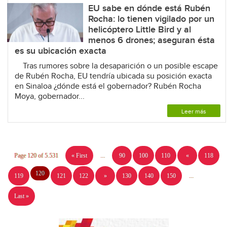
EU sabe en dónde está Rubén
Rocha: lo tienen vigilado por un
helicóptero Little Bird y al
menos 6 drones; aseguran ésta
es su ubicación exacta
Tras rumores sobre la desaparición o un posible escape
de Rubén Rocha, EU tendría ubicada su posición exacta
en Sinaloa ¿dónde está el gobernador? Rubén Rocha
Moya, gobernador...
Leer más
Page 120 of 5.531
« First
...
90
100
110
«
118
120
119
121
122
»
130
140
150
...
Last »