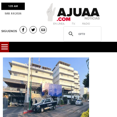
1:09 AM
SÁB. 8.8.2026
·EN LÍNEA. ·T.V. ·RADIO
SIGUENOS