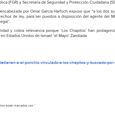
blica (FGR) y Secretaría de Seguridad y Protección Ciudadana (S
 encabezada por Omar García Harfuch expuso que “a los dos su
echos de ley, para ser puestos a disposición del agente del Mi
egal”.
uridad y cobra relevancia porque ‘Los Chapitos’ han protagon
n en Estados Unidos de Ismael ‘el Mayo’ Zambada.
etienen-a-el-ponchis-vinculado-a-los-chapitos-y-buscado-por-
rios están marcados con
*