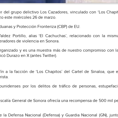
der del grupo delictivo Los Cazadores, vinculado con ‘Los Chapit
zo este miércoles 26 de marzo.
 Aduanas y Protección Fronteriza (CBP) de EU.
dez Portillo, alias ‘El Cachuchas’, relacionado con la mism
neradores de violencia en Sonora.
organizado y es una muestra más de nuestro compromiso con la
icó Durazo en X (antes Twitter).
ín a la facción de ‘Los Chapitos’ del Cartel de Sinaloa, que e
ista.
unidenses por los delitos de tráfico de personas, estupefac
a Fiscalía General de Sonora ofrecía una recompensa de 500 mil p
e la Defensa Nacional (Defensa) y Guardia Nacional (GN), junt