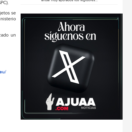
andar muy apurados los regidores...
SPC).
jetos se
nisterio
izado un
eu/