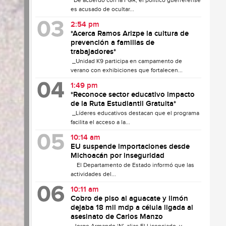
De acuerdo con la FGR, el político guerrerense
es acusado de ocultar...
2:54 pm
*Acerca Ramos Arizpe la cultura de
prevención a familias de
trabajadores*
_Unidad K9 participa en campamento de
verano con exhibiciones que fortalecen...
1:49 pm
*Reconoce sector educativo impacto
de la Ruta Estudiantil Gratuita*
_Líderes educativos destacan que el programa
facilita el acceso a la...
10:14 am
EU suspende importaciones desde
Michoacán por inseguridad
El Departamento de Estado informó que las
actividades del...
10:11 am
Cobro de piso al aguacate y limón
dejaba 18 mil mdp a célula ligada al
asesinato de Carlos Manzo