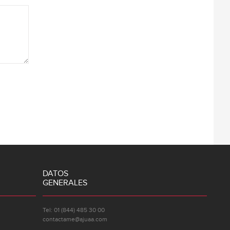
DATOS
GENERALES
Tel: 01 (844) 485 30 00
contactame@ajuaa.com