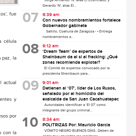
Jorge Armando ‘N’, alias El Licenciado, y
Gerardo ‘N’, alias El...
os’, fue
9:39 am
Con nuevos nombramientos fortalece
Gobernador gabinete
Saltillo, Coahuila de Zaragoza.- • Entrega
nombramientos a...
a célula
9:12 am
‘Dream Team’ de expertos de
Sheinbaum da el sí al fracking: ¿Qué
 paz, la
zonas recomienda explotar?
El Comité de expertos convocado por la
presidenta Sheinbaum para...
l actual
9:01 am
Detienen al ‘07′, líder de Los Rusos,
señalado por el homicidio del
ientes y
exalcalde de San Juan Cacahuatepec
Autoridades identifican a ‘El 07’ como
integrante del grupo criminal...
esos por
8:34 am
POLITRIZAS Por: Mauricio García
VÓMITO NEGRO BUENOS DÍAS…Deben de
o con la