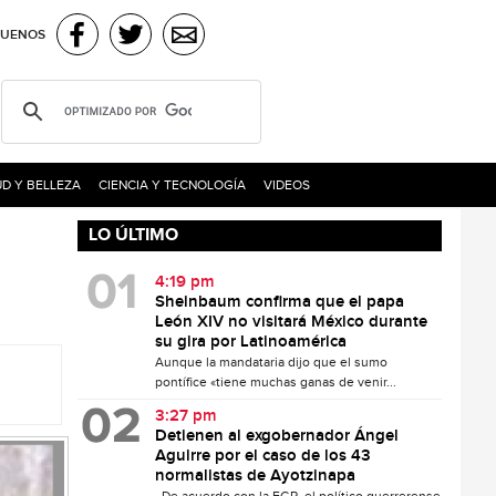
GUENOS
D Y BELLEZA
CIENCIA Y TECNOLOGÍA
VIDEOS
LO ÚLTIMO
4:19 pm
Sheinbaum confirma que el papa
León XIV no visitará México durante
su gira por Latinoamérica
Aunque la mandataria dijo que el sumo
pontífice «tiene muchas ganas de venir...
3:27 pm
Detienen al exgobernador Ángel
Aguirre por el caso de los 43
normalistas de Ayotzinapa