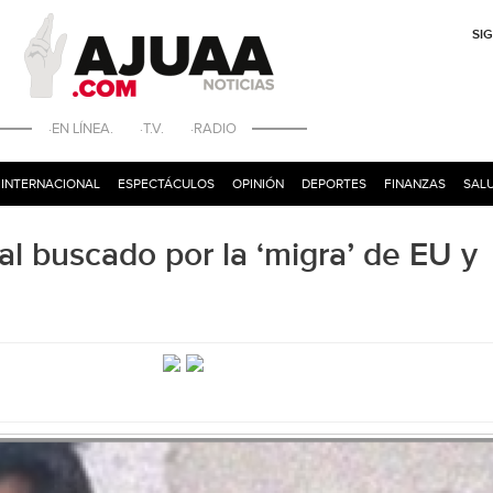
SI
·EN LÍNEA. ·T.V. ·RADIO
INTERNACIONAL
ESPECTÁCULOS
OPINIÓN
DEPORTES
FINANZAS
SALU
nal buscado por la ‘migra’ de EU y