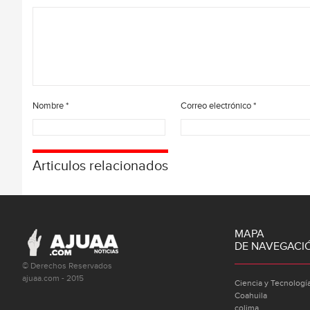
Nombre
*
Correo electrónico
*
Articulos relacionados
MAPA
DE NAVEGACI
© Derechos Reservados
ajuaa.com - 2015
Ciencia y Tecnologí
Coahuila
colima