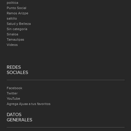
politica
Punto Social
Ramos Arizpe
saltillo
Salud y Belleza
Sin categoría
Sinaloa
Tamaulipas
Videos
REDES
SOCIALES
Facebook
Twitter
YouTube
Agrega Ajuaa a tus favoritos
DATOS
GENERALES