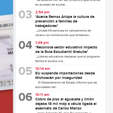
De acuerdo con la FGR, el político guerrerense
es acusado de ocultar...
2:54 pm
*Acerca Ramos Arizpe la cultura de
prevención a familias de
trabajadores*
_Unidad K9 participa en campamento de
verano con exhibiciones que fortalecen...
1:49 pm
*Reconoce sector educativo impacto
de la Ruta Estudiantil Gratuita*
_Líderes educativos destacan que el programa
facilita el acceso a la...
10:14 am
EU suspende importaciones desde
Michoacán por inseguridad
El Departamento de Estado informó que las
actividades del...
10:11 am
Cobro de piso al aguacate y limón
dejaba 18 mil mdp a célula ligada al
asesinato de Carlos Manzo