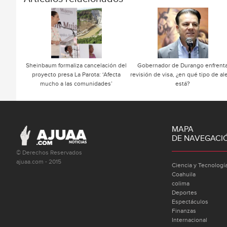
Sheinbaum formaliza cancelación del
Gobernador de Durango enfrent
proyecto presa La Parota: ‘Afecta
revisión de visa, ¿en qué tipo de al
mucho a las comunidades’
está?
MAPA
DE NAVEGACI
© Derechos Reservados
ajuaa.com - 2015
Ciencia y Tecnologí
Coahuila
colima
Deportes
Espectáculos
Finanzas
Internacional