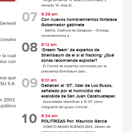
Jorge Armando ‘N’, alias El Licenciado, y
Gerardo ‘N’, alias El...
9:39 am
Con nuevos nombramientos fortalece
General
Gobernador gabinete
Saltillo, Coahuila de Zaragoza.- • Entrega
nombramientos a...
cionario
9:12 am
‘Dream Team’ de expertos de
Sheinbaum da el sí al fracking: ¿Qué
 la cual
zonas recomienda explotar?
ulos con
El Comité de expertos convocado por la
presidenta Sheinbaum para...
resa que
9:01 am
TSU S.A.
Detienen al ‘07′, líder de Los Rusos,
señalado por el homicidio del
exalcalde de San Juan Cacahuatepec
en 2003.
Autoridades identifican a ‘El 07’ como
 público
integrante del grupo criminal...
8:34 am
POLITRIZAS Por: Mauricio García
VÓMITO NEGRO BUENOS DÍAS…Deben de