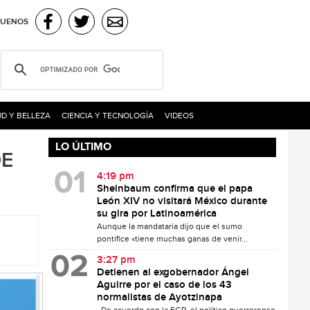
GUENOS
D Y BELLEZA
CIENCIA Y TECNOLOGÍA
VIDEOS
LO ÚLTIMO
DE
4:19 pm
Sheinbaum confirma que el papa
León XIV no visitará México durante
su gira por Latinoamérica
Aunque la mandataria dijo que el sumo
pontífice «tiene muchas ganas de venir...
3:27 pm
Detienen al exgobernador Ángel
Aguirre por el caso de los 43
normalistas de Ayotzinapa