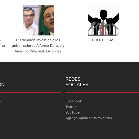
a
EU también investiga a los
POLI- COSAS
erta
gobernadores Alfonso Durazo y
Américo Villarreal: LA Times
REDES
ÓN
SOCIALES
a
Facebook
Twitter
YouTube
Agrega Ajuaa a tus favoritos