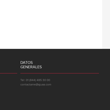
DATOS
GENERALES
Tel: 01 (844) 485 30 00
contactame@ajuaa.com