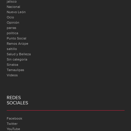
jalisco
Nacional
Nuevo León
Ocio
Opinión
parras
politica
Punto Social
Ramos Arizpe
saltillo
Salud y Belleza
Sin categoría
Sinaloa
Tamaulipas
Videos
REDES
SOCIALES
Facebook
Twitter
YouTube