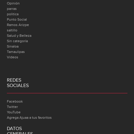
Opinión
parras
politica
Punto Social
Ramos Arizpe
saltillo
Salud y Belleza
Sin categoría
Sinaloa
Tamaulipas
Videos
REDES
SOCIALES
Facebook
Twitter
YouTube
Agrega Ajuaa a tus favoritos
DATOS