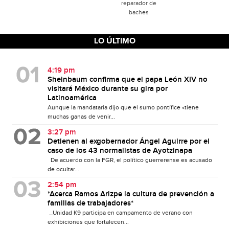
reparador de
baches
LO ÚLTIMO
4:19 pm
Sheinbaum confirma que el papa León XIV no
visitará México durante su gira por
Latinoamérica
Aunque la mandataria dijo que el sumo pontífice «tiene
muchas ganas de venir...
3:27 pm
Detienen al exgobernador Ángel Aguirre por el
caso de los 43 normalistas de Ayotzinapa
De acuerdo con la FGR, el político guerrerense es acusado
de ocultar...
2:54 pm
*Acerca Ramos Arizpe la cultura de prevención a
familias de trabajadores*
_Unidad K9 participa en campamento de verano con
exhibiciones que fortalecen...