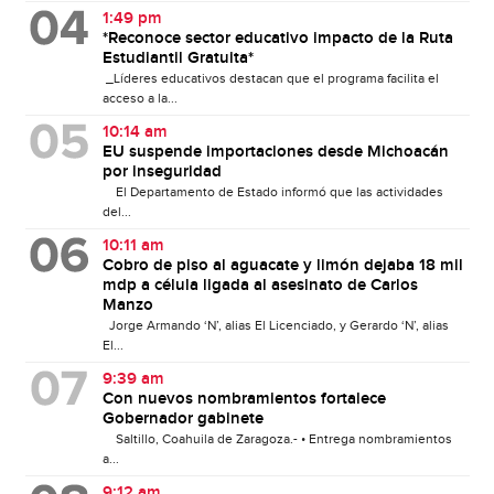
1:49 pm
*Reconoce sector educativo impacto de la Ruta
Estudiantil Gratuita*
_Líderes educativos destacan que el programa facilita el
acceso a la...
10:14 am
EU suspende importaciones desde Michoacán
por inseguridad
El Departamento de Estado informó que las actividades
del...
10:11 am
Cobro de piso al aguacate y limón dejaba 18 mil
mdp a célula ligada al asesinato de Carlos
Manzo
Jorge Armando ‘N’, alias El Licenciado, y Gerardo ‘N’, alias
El...
9:39 am
Con nuevos nombramientos fortalece
Gobernador gabinete
Saltillo, Coahuila de Zaragoza.- • Entrega nombramientos
a...
9:12 am