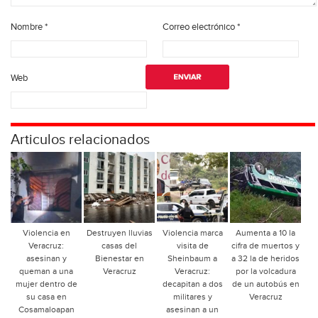
Nombre
*
Correo electrónico
*
Web
Articulos relacionados
Violencia en
Destruyen lluvias
Violencia marca
Aumenta a 10 la
Veracruz:
casas del
visita de
cifra de muertos y
asesinan y
Bienestar en
Sheinbaum a
a 32 la de heridos
queman a una
Veracruz
Veracruz:
por la volcadura
mujer dentro de
decapitan a dos
de un autobús en
su casa en
militares y
Veracruz
Cosamaloapan
asesinan a un