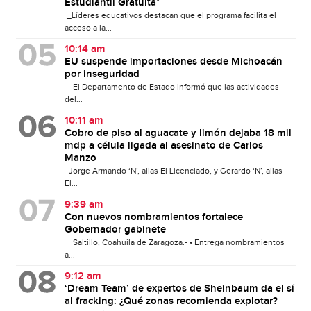
Estudiantil Gratuita*
_Líderes educativos destacan que el programa facilita el
acceso a la...
10:14 am
EU suspende importaciones desde Michoacán
por inseguridad
El Departamento de Estado informó que las actividades
del...
10:11 am
Cobro de piso al aguacate y limón dejaba 18 mil
mdp a célula ligada al asesinato de Carlos
Manzo
Jorge Armando ‘N’, alias El Licenciado, y Gerardo ‘N’, alias
El...
9:39 am
Con nuevos nombramientos fortalece
Gobernador gabinete
Saltillo, Coahuila de Zaragoza.- • Entrega nombramientos
a...
9:12 am
‘Dream Team’ de expertos de Sheinbaum da el sí
al fracking: ¿Qué zonas recomienda explotar?