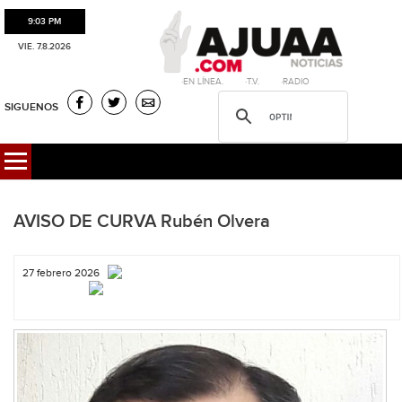
9:03 PM
VIE. 7.8.2026
·EN LÍNEA. ·T.V. ·RADIO
SIGUENOS
AVISO DE CURVA Rubén Olvera
27 febrero 2026