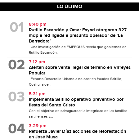
LO ÚLTIMO
8:40 pm
Rutilio Escandón y Omar Fayad otorgaron 327
mdp a red ligada a presunto operador de ‘La
Barredora’
Una investigación de EMEEQUIS revela que gobiernos de
Rutilio Escandón...
7:12 pm
Alertan sobre venta ilegal de terreno en Virreyes
Popular
Exhorta Desarrollo Urbano a no caer en fraudes Saltillo,
Coahuila de...
5:31 pm
Implementa Saltillo operativo preventivo por
fiesta del Santo Cristo
Con el objetivo de salvaguardar la integridad de las familias
saltillenses y...
3:29 pm
Refuerza Javier Díaz acciones de reforestación
en José Musa