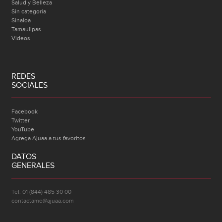
Salud y Belleza
Sin categoría
Sinaloa
Tamaulipas
Videos
REDES
SOCIALES
Facebook
Twitter
YouTube
Agrega Ajuaa a tus favoritos
DATOS
GENERALES
Tel: 01 (844) 485 30 00
contactame@ajuaa.com