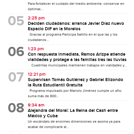
Para fortalecer el cuidado del medio ambiente, conservar en
óptimas...
2:25 pm
Deciden ciudadanos: arranca Javier Díaz nuevo
Espacio DIF en la Morelos
Gracias al programa Participa Saltillo en el que las y los
ciudadanos...
1:23 pm
Con respuesta inmediata, Ramos Arizpe atiende
vialidades y protege a las familias tras las lluvias
Cuadrillas municipales mantienen trabajos en vialidades y...
12:21 pm
Supervisan Tomás Gutiérrez y Gabriel Elizondo
la Ruta Estudiantil Gratuita
Programa impulsado por Manolo Jiménez cumple un año;
suma más de 800...
9:34 am
Alejandra del Moral: La Reina del Cash entre
México y Cuba
Un escándalo de enormes dimensiones se asoma ya para
acabar de complicarle al...