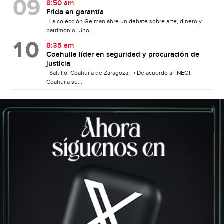
8:50 am
Frida en garantía
La colección Gelman abre un debate sobre arte, dinero y
patrimonio. Uno...
8:35 am
Coahuila líder en seguridad y procuración de
justicia
Saltillo, Coahuila de Zaragoza.- • De acuerdo al INEGI,
Coahuila se...