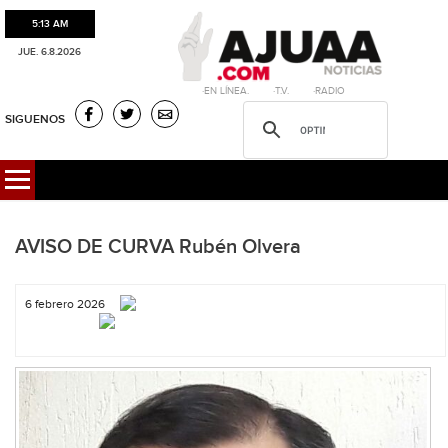
5:13 AM
JUE. 6.8.2026
·EN LÍNEA. ·T.V. ·RADIO
SIGUENOS
AVISO DE CURVA Rubén Olvera
6 febrero 2026