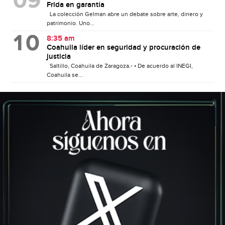
Frida en garantía
La colección Gelman abre un debate sobre arte, dinero y
patrimonio. Uno...
8:35 am
Coahuila líder en seguridad y procuración de
justicia
Saltillo, Coahuila de Zaragoza.- • De acuerdo al INEGI,
Coahuila se...