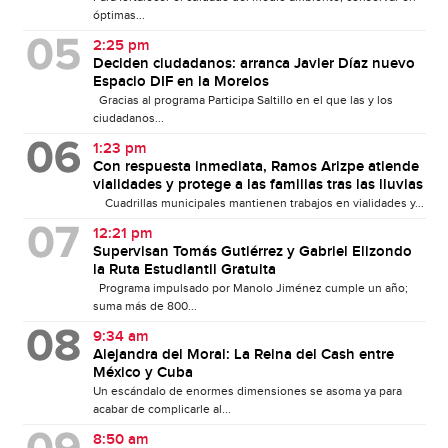
óptimas...
2:25 pm
Deciden ciudadanos: arranca Javier Díaz nuevo
Espacio DIF en la Morelos
Gracias al programa Participa Saltillo en el que las y los
ciudadanos...
1:23 pm
Con respuesta inmediata, Ramos Arizpe atiende
vialidades y protege a las familias tras las lluvias
Cuadrillas municipales mantienen trabajos en vialidades y...
12:21 pm
Supervisan Tomás Gutiérrez y Gabriel Elizondo
la Ruta Estudiantil Gratuita
Programa impulsado por Manolo Jiménez cumple un año;
suma más de 800...
9:34 am
Alejandra del Moral: La Reina del Cash entre
México y Cuba
Un escándalo de enormes dimensiones se asoma ya para
acabar de complicarle al...
8:50 am