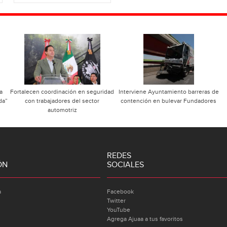
a
Fortalecen coordinación en seguridad
Interviene Ayuntamiento barreras de
da”
con trabajadores del sector
contención en bulevar Fundadores
automotriz
REDES
ÓN
SOCIALES
a
Facebook
Twitter
YouTube
Agrega Ajuaa a tus favoritos