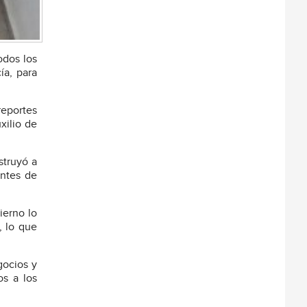
odos los
ía, para
reportes
xilio de
struyó a
antes de
ierno lo
, lo que
gocios y
os a los