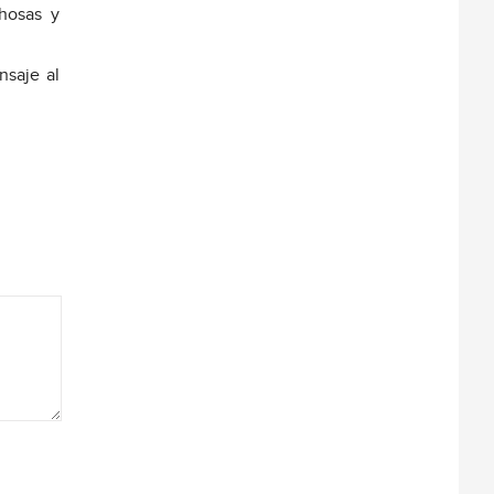
chosas y
saje al