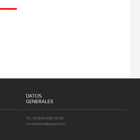
DATOS
GENERALES
Tel: 01 (844) 485 30 00
contactame@ajuaa.com