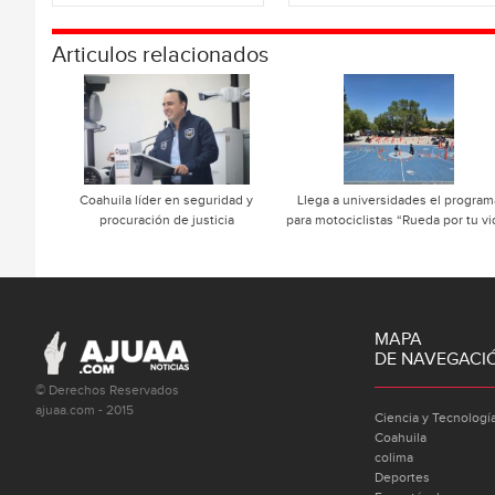
Articulos relacionados
Coahuila líder en seguridad y
Llega a universidades el program
procuración de justicia
para motociclistas “Rueda por tu vi
MAPA
DE NAVEGACI
© Derechos Reservados
ajuaa.com - 2015
Ciencia y Tecnologí
Coahuila
colima
Deportes