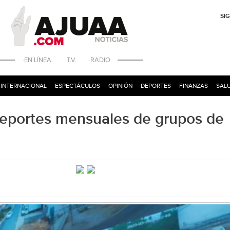
SI
·EN LÍNEA. ·T.V. ·RADIO
INTERNACIONAL
ESPECTÁCULOS
OPINIÓN
DEPORTES
FINANZAS
SALU
reportes mensuales de grupos de