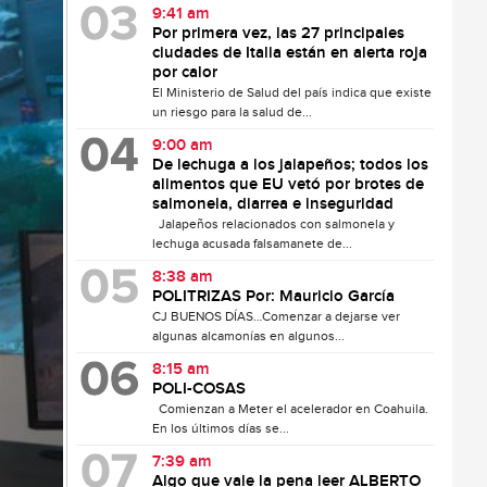
9:41 am
Por primera vez, las 27 principales
ciudades de Italia están en alerta roja
por calor
El Ministerio de Salud del país indica que existe
un riesgo para la salud de...
9:00 am
De lechuga a los jalapeños; todos los
alimentos que EU vetó por brotes de
salmonela, diarrea e inseguridad
Jalapeños relacionados con salmonela y
lechuga acusada falsamanete de...
8:38 am
POLITRIZAS Por: Mauricio García
CJ BUENOS DÍAS…Comenzar a dejarse ver
algunas alcamonías en algunos...
8:15 am
POLI-COSAS
Comienzan a Meter el acelerador en Coahuila.
En los últimos días se...
7:39 am
Algo que vale la pena leer ALBERTO