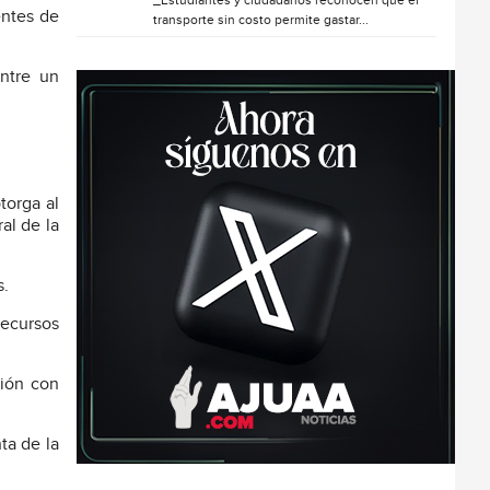
_Estudiantes y ciudadanos reconocen que el
entes de
transporte sin costo permite gastar...
entre un
torga al
al de la
s.
recursos
ción con
ta de la