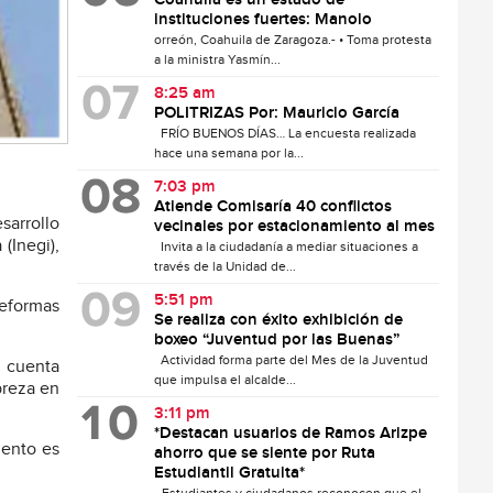
Coahuila es un estado de
instituciones fuertes: Manolo
orreón, Coahuila de Zaragoza.- • Toma protesta
a la ministra Yasmín...
8:25 am
POLITRIZAS Por: Mauricio García
FRÍO BUENOS DÍAS… La encuesta realizada
hace una semana por la...
7:03 pm
Atiende Comisaría 40 conflictos
sarrollo
vecinales por estacionamiento al mes
(Inegi),
Invita a la ciudadanía a mediar situaciones a
través de la Unidad de...
5:51 pm
reformas
Se realiza con éxito exhibición de
boxeo “Juventud por las Buenas”
Actividad forma parte del Mes de la Juventud
n cuenta
que impulsa el alcalde...
breza en
3:11 pm
*Destacan usuarios de Ramos Arizpe
mento es
ahorro que se siente por Ruta
Estudiantil Gratuita*