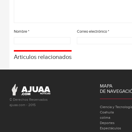
Nombre
*
Correo electrónico
*
Articulos relacionados
MAPA
DE NAVEGACI
© Derechos Reservados
ajuaa.com - 2015
Ciencia y Tecnologí
Coahuila
colima
Deportes
Espectáculos