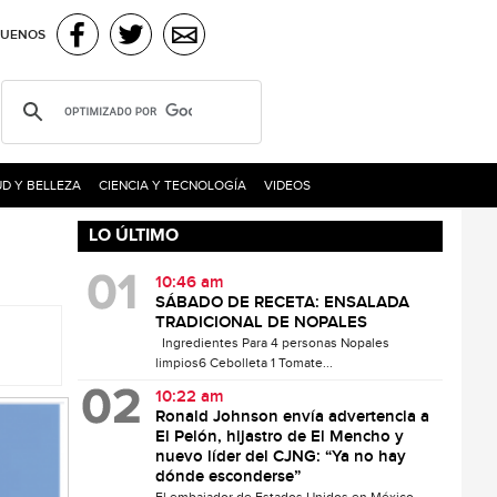
GUENOS
D Y BELLEZA
CIENCIA Y TECNOLOGÍA
VIDEOS
LO ÚLTIMO
10:46 am
SÁBADO DE RECETA: ENSALADA
TRADICIONAL DE NOPALES
Ingredientes Para 4 personas Nopales
limpios6 Cebolleta 1 Tomate...
10:22 am
Ronald Johnson envía advertencia a
El Pelón, hijastro de El Mencho y
nuevo líder del CJNG: “Ya no hay
dónde esconderse”