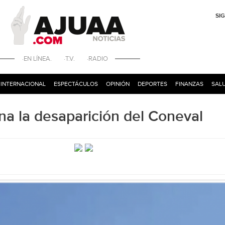
SI
·EN LÍNEA. ·T.V. ·RADIO
INTERNACIONAL
ESPECTÁCULOS
OPINIÓN
DEPORTES
FINANZAS
SALU
ena la desaparición del Coneval