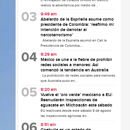
El embajador de Estados Unidos en México
realizó la advertencia por medio de...
9:49 am
Abelardo de la Espriella asume como
presidente de Colombia: ‘reafirmo mi
intención de derrotar al
narcoterrorismo’
Abelardo de la Espriella asumió en Cali la
Presidencia de Colombia,...
9:29 am
México se une a la fiebre de prohibir
redes sociales a menores: Así
comenzó la tendencia en Australia
La prohibición de redes sociales para menores
que Australia puso en...
9:20 am
Vuelve el ‘oro verde’ mexicano a EU:
Reanudarán inspecciones de
aguacate en Michoacán este sábado
EU reactivará desde este sábado 8 de agosto
las inspecciones agrícolas en...
8:51 am