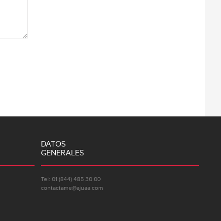
DATOS
GENERALES
Tel: 01 (844) 485 30 00
contactame@ajuaa.com