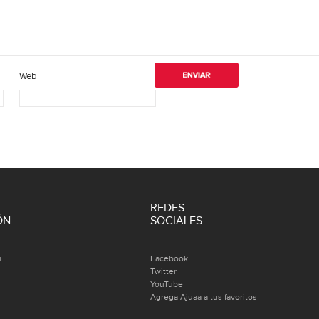
Web
REDES
ÓN
SOCIALES
a
Facebook
Twitter
YouTube
Agrega Ajuaa a tus favoritos