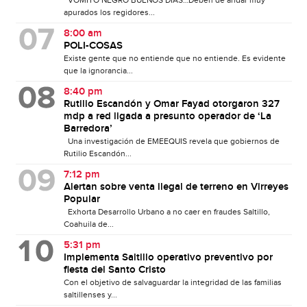
VÓMITO NEGRO BUENOS DÍAS…Deben de andar muy
apurados los regidores...
8:00 am
POLI-COSAS
Existe gente que no entiende que no entiende. Es evidente
que la ignorancia...
8:40 pm
Rutilio Escandón y Omar Fayad otorgaron 327
mdp a red ligada a presunto operador de ‘La
Barredora’
Una investigación de EMEEQUIS revela que gobiernos de
Rutilio Escandón...
7:12 pm
Alertan sobre venta ilegal de terreno en Virreyes
Popular
Exhorta Desarrollo Urbano a no caer en fraudes Saltillo,
Coahuila de...
5:31 pm
Implementa Saltillo operativo preventivo por
fiesta del Santo Cristo
Con el objetivo de salvaguardar la integridad de las familias
saltillenses y...