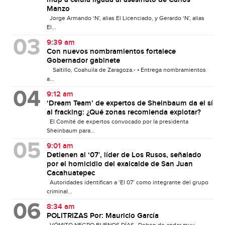
mdp a célula ligada al asesinato de Carlos
Manzo
Jorge Armando ‘N’, alias El Licenciado, y Gerardo ‘N’, alias
El...
9:39 am
Con nuevos nombramientos fortalece
Gobernador gabinete
Saltillo, Coahuila de Zaragoza.- • Entrega nombramientos
a...
9:12 am
‘Dream Team’ de expertos de Sheinbaum da el sí
al fracking: ¿Qué zonas recomienda explotar?
El Comité de expertos convocado por la presidenta
Sheinbaum para...
9:01 am
Detienen al ‘07′, líder de Los Rusos, señalado
por el homicidio del exalcalde de San Juan
Cacahuatepec
Autoridades identifican a ‘El 07’ como integrante del grupo
criminal...
8:34 am
POLITRIZAS Por: Mauricio García