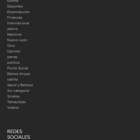
colima
Deportes
Espectáculos
Finanzas
Internacional
jalisco
Nacional
Nuevo León
Ocio
Opinión
parras
politica
Punto Social
Ramos Arizpe
saltillo
Salud y Belleza
Sin categoría
Sinaloa
Tamaulipas
Videos
REDES
SOCIALES