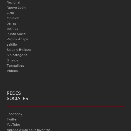
Nacional
Nuevo León
Ocio
Opinión
parras
politica
Punto Social
Ramos Arizpe
saltillo
Salud y Belleza
Sin categoría
Sinaloa
Tamaulipas
Videos
REDES
SOCIALES
Facebook
Twitter
YouTube
Agrega Ajuaa a tus favoritos