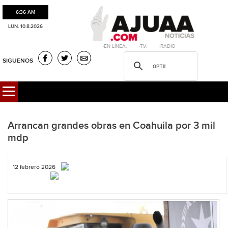
6:36 AM
LUN. 10.8.2026
·EN LÍNEA. ·T.V. ·RADIO
SIGUENOS
Arrancan grandes obras en Coahuila por 3 mil
mdp
12 febrero 2026