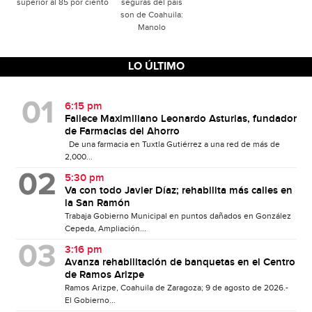
superior al 85 por ciento
seguras del país
son de Coahuila:
Manolo
LO ÚLTIMO
6:15 pm
Fallece Maximiliano Leonardo Asturias, fundador
de Farmacias del Ahorro
De una farmacia en Tuxtla Gutiérrez a una red de más de
2,000...
5:30 pm
Va con todo Javier Díaz; rehabilita más calles en
la San Ramón
Trabaja Gobierno Municipal en puntos dañados en González
Cepeda, Ampliación...
3:16 pm
Avanza rehabilitación de banquetas en el Centro
de Ramos Arizpe
Ramos Arizpe, Coahuila de Zaragoza; 9 de agosto de 2026.-
El Gobierno...