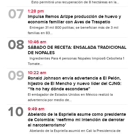
Esto permitirá una recuperación de 8 hectáreas en la...
1:28 pm
Impulsa Ramos Arizpe producción de huevo y
economía familiar con Aves de Traspatio
Entregan 31 mil 800 pollitas; se benefician más de 3 mil
familias en 83...
10:46 am
SÁBADO DE RECETA: ENSALADA TRADICIONAL
DE NOPALES
Ingredientes Para 4 personas Nopales limpios6 Cebolleta 1
Tomate...
10:22 am
Ronald Johnson envía advertencia a El Pelón,
hijastro de El Mencho y nuevo líder del CJNG:
“Ya no hay dónde esconderse”
El embajador de Estados Unidos en México realizó la
advertencia por medio de...
9:49 am
Abelardo de la Espriella asume como presidente
de Colombia: ‘reafirmo mi intención de derrotar
al narcoterrorismo’
Abelardo de la Espriella asumió en Cali la Presidencia de