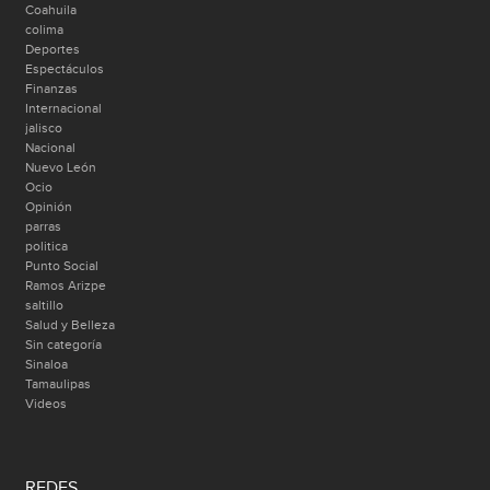
Coahuila
colima
Deportes
Espectáculos
Finanzas
Internacional
jalisco
Nacional
Nuevo León
Ocio
Opinión
parras
politica
Punto Social
Ramos Arizpe
saltillo
Salud y Belleza
Sin categoría
Sinaloa
Tamaulipas
Videos
REDES