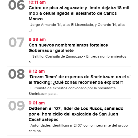
10:11 am
Cobro de piso al aguacate y limón dejaba 18 mil
mdp a célula ligada al asesinato de Carlos
Manzo
Jorge Armando ‘N’, alias El Licenciado, y Gerardo ‘N’, alias
El...
9:39 am
Con nuevos nombramientos fortalece
Gobernador gabinete
Saltillo, Coahuila de Zaragoza.- • Entrega nombramientos
a...
9:12 am
‘Dream Team’ de expertos de Sheinbaum da el sí
al fracking: ¿Qué zonas recomienda explotar?
El Comité de expertos convocado por la presidenta
Sheinbaum para...
9:01 am
Detienen al ‘07′, líder de Los Rusos, señalado
por el homicidio del exalcalde de San Juan
Cacahuatepec
Autoridades identifican a ‘El 07’ como integrante del grupo
criminal...