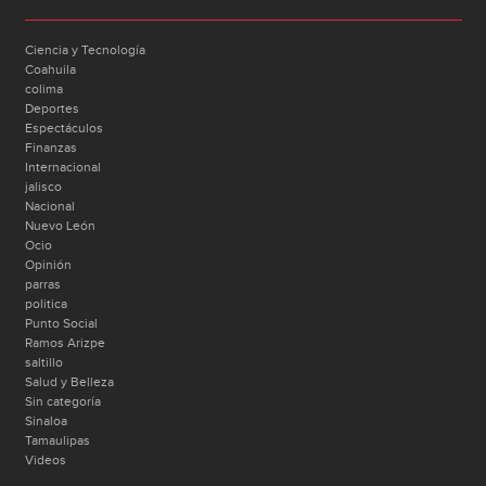
Ciencia y Tecnología
Coahuila
colima
Deportes
Espectáculos
Finanzas
Internacional
jalisco
Nacional
Nuevo León
Ocio
Opinión
parras
politica
Punto Social
Ramos Arizpe
saltillo
Salud y Belleza
Sin categoría
Sinaloa
Tamaulipas
Videos