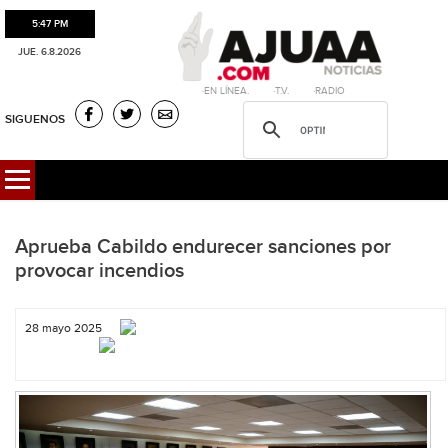
5:47 PM
JUE. 6.8.2026
·EN LÍNEA. ·T.V. ·RADIO
SIGUENOS
Aprueba Cabildo endurecer sanciones por
provocar incendios
28 mayo 2025