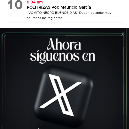
8:34 am
POLITRIZAS Por: Mauricio García
VÓMITO NEGRO BUENOS DÍAS…Deben de andar muy
apurados los regidores...