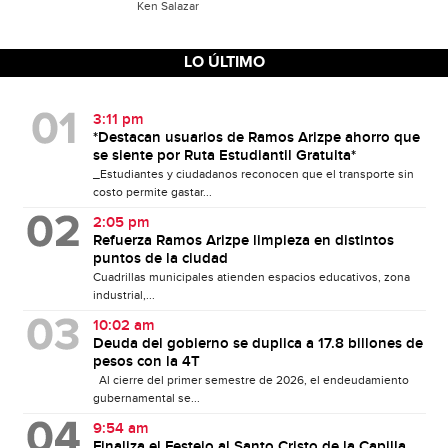
Ken Salazar
LO ÚLTIMO
3:11 pm
*Destacan usuarios de Ramos Arizpe ahorro que
se siente por Ruta Estudiantil Gratuita*
_Estudiantes y ciudadanos reconocen que el transporte sin
costo permite gastar...
2:05 pm
Refuerza Ramos Arizpe limpieza en distintos
puntos de la ciudad
Cuadrillas municipales atienden espacios educativos, zona
industrial,...
10:02 am
Deuda del gobierno se duplica a 17.8 billones de
pesos con la 4T
Al cierre del primer semestre de 2026, el endeudamiento
gubernamental se...
9:54 am
Finaliza el Festejo al Santo Cristo de la Capilla