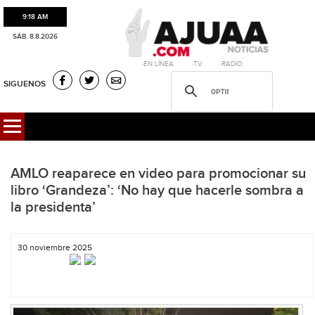
9:18 AM
SÁB. 8.8.2026
·EN LÍNEA. ·T.V. ·RADIO
SIGUENOS
AMLO reaparece en video para promocionar su
libro ‘Grandeza’: ‘No hay que hacerle sombra a
la presidenta’
30 noviembre 2025