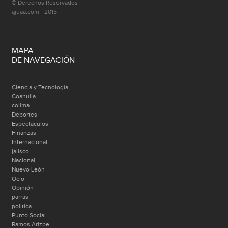
© Derechos Reservados
ajuaa.com - 2015
MAPA
DE NAVEGACIÓN
Ciencia y Tecnología
Coahuila
colima
Deportes
Espectáculos
Finanzas
Internacional
jalisco
Nacional
Nuevo León
Ocio
Opinión
parras
politica
Punto Social
Ramos Arizpe