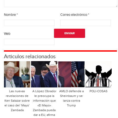
Nombre
*
Correo electrónico
*
Web
Articulos relacionados
Las nuevas
A López Obrador
AMLO defiende a
POLI-COSAS
revelaciones de
le preocupa la
Sheinbaum y se
Ken Salazar sobre
información que
lanza contra
el caso del ‘Mayo’
«El Mayo»
Trump
Zambada
Zambada pueda
dar a EU, afirma