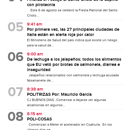
con pirotecnia
Este 6 de agosto se celebró la Fiesta Patronal del Santo
Cristo...
9:41 am
Por primera vez, las 27 principales ciudades de
Italia están en alerta roja por calor
El Ministerio de Salud del país indica que existe un riesgo
para la salud de...
9:00 am
De lechuga a los jalapeños; todos los alimentos
que EU vetó por brotes de salmonela, diarrea e
inseguridad
Jalapeños relacionados con salmonela y lechuga acusada
falsamanete de...
8:38 am
POLITRIZAS Por: Mauricio García
CJ BUENOS DÍAS…Comenzar a dejarse ver algunas
alcamonías en algunos...
8:15 am
POLI-COSAS
Comienzan a Meter el acelerador en Coahuila. En los
últimos días se...