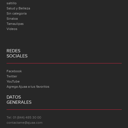
saltillo
Salud y Belleza
Sin categoría
Sinaloa
Tamaulipas
Videos
REDES
SOCIALES
Facebook
Twitter
YouTube
Agrega Ajuaa a tus favoritos
DATOS
GENERALES
Tel: 01 (844) 485 30 00
contactame@ajuaa.com