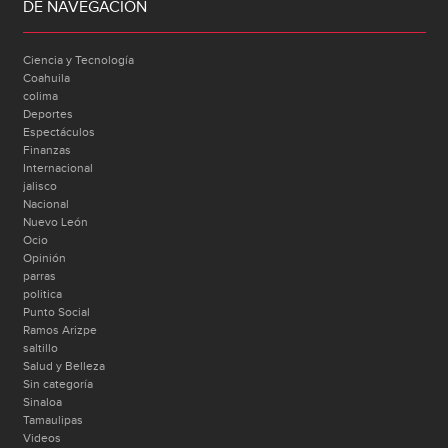
DE NAVEGACIÓN
Ciencia y Tecnología
Coahuila
colima
Deportes
Espectáculos
Finanzas
Internacional
jalisco
Nacional
Nuevo León
Ocio
Opinión
parras
politica
Punto Social
Ramos Arizpe
saltillo
Salud y Belleza
Sin categoría
Sinaloa
Tamaulipas
Videos