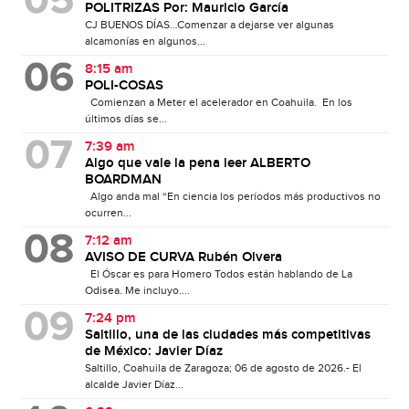
POLITRIZAS Por: Mauricio García
CJ BUENOS DÍAS…Comenzar a dejarse ver algunas
alcamonías en algunos...
8:15 am
POLI-COSAS
Comienzan a Meter el acelerador en Coahuila. En los
últimos días se...
7:39 am
Algo que vale la pena leer ALBERTO
BOARDMAN
Algo anda mal “En ciencia los períodos más productivos no
ocurren...
7:12 am
AVISO DE CURVA Rubén Olvera
El Óscar es para Homero Todos están hablando de La
Odisea. Me incluyo....
7:24 pm
Saltillo, una de las ciudades más competitivas
de México: Javier Díaz
Saltillo, Coahuila de Zaragoza; 06 de agosto de 2026.- El
alcalde Javier Díaz...