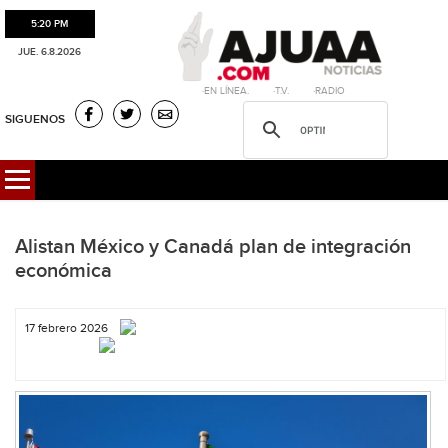
5:20 PM
JUE. 6.8.2026
·EN LÍNEA. ·T.V. ·RADIO
SIGUENOS
Alistan México y Canadá plan de integración
económica
17 febrero 2026