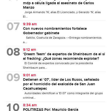
mdp a célula ligada al asesinato de Carlos
Manzo
Jorge Armando ‘N’, alias El Licenciado, y Gerardo ‘N’, alias
El...
9:39 am
Con nuevos nombramientos fortalece
Gobernador gabinete
Saltillo, Coahuila de Zaragoza.- • Entrega nombramientos
a...
9:12 am
‘Dream Team’ de expertos de Sheinbaum da el sí
al fracking: ¿Qué zonas recomienda explotar?
El Comité de expertos convocado por la presidenta
Sheinbaum para...
9:01 am
Detienen al ‘07′, líder de Los Rusos, señalado
por el homicidio del exalcalde de San Juan
Cacahuatepec
Autoridades identifican a ‘El 07’ como integrante del grupo
criminal...
8:34 am
POLITRIZAS Por: Mauricio García