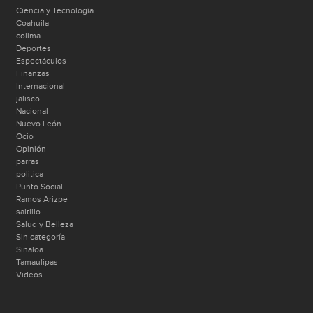
Ciencia y Tecnología
Coahuila
colima
Deportes
Espectáculos
Finanzas
Internacional
jalisco
Nacional
Nuevo León
Ocio
Opinión
parras
politica
Punto Social
Ramos Arizpe
saltillo
Salud y Belleza
Sin categoría
Sinaloa
Tamaulipas
Videos