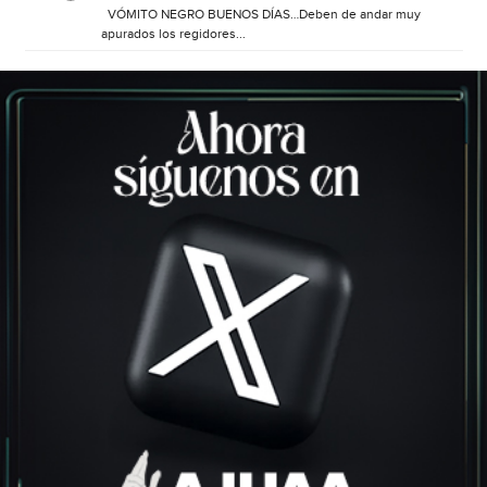
VÓMITO NEGRO BUENOS DÍAS…Deben de andar muy
apurados los regidores...