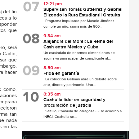
12:21 pm
Supervisan Tomás Gutiérrez y Gabriel
 del fin
Elizondo la Ruta Estudiantil Gratuita
ces a lo
Programa impulsado por Manolo Jiménez
esponder
cumple un año; suma más de 800...
tos que
9:34 am
Alejandra del Moral: La Reina del
Cash entre México y Cuba
ro, será
Un escándalo de enormes dimensiones se
 Carlin,
asoma ya para acabar de complicarle al...
esar que
embargo,
8:50 am
ra hacer
Frida en garantía
La colección Gelman abre un debate sobre
arte, dinero y patrimonio. Uno...
s como,
8:35 am
raciones
Coahuila líder en seguridad y
temprana
procuración de justicia
recieron
Saltillo, Coahuila de Zaragoza.- • De acuerdo al
rma tan
INEGI, Coahuila se...
que nada
s en las