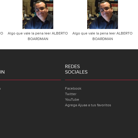
TO
Algo que vale la pena leer ALBERTO
Algo que vale la pena leer ALBERTO
BOARDMAN
BOARDMAN
REDES
ÓN
SOCIALES
a
Facebook
Twitter
YouTube
Agrega Ajuaa a tus favoritos