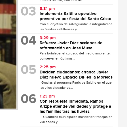
fraudes Saltillo, Coahuila de...
5:31 pm
Implementa Saltillo operativo
preventivo por fiesta del Santo Cristo
Con el objetivo de salvaguardar la integridad de
las familias saltillenses y...
3:29 pm
Refuerza Javier Díaz acciones de
reforestación en José Musa
Para fortalecer el cuidado del medio ambiente,
conservar en óptimas...
2:25 pm
Deciden ciudadanos: arranca Javier
Díaz nuevo Espacio DIF en la Morelos
Gracias al programa Participa Saltillo en el que
las y los ciudadanos...
1:23 pm
Con respuesta inmediata, Ramos
Arizpe atiende vialidades y protege a
las familias tras las lluvias
Cuadrillas municipales mantienen trabajos en
vialidades y...