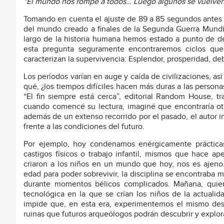
“El mundo nos rompe a todos… Luego algunos se vuelven 
Tomando en cuenta el ajuste de 89 a 85 segundos antes d
del mundo creado a finales de la Segunda Guerra Mundial
largo de la historia humana hemos estado a punto de de
esta pregunta seguramente encontraremos ciclos que
caracterizan la supervivencia: Esplendor, prosperidad, de
Los períodos varían en auge y caída de civilizaciones, as
qué, ¿los tiempos difíciles hacen más duras a las person
“El fin siempre está cerca”, editorial Random House, 
cuando comencé su lectura, imaginé que encontraría otr
además de un extenso recorrido por el pasado, el autor in
frente a las condiciones del futuro.
Por ejemplo, hoy condenamos enérgicamente prácticas
castigos físicos o trabajo infantil, mismos que hace
criaron a los niños en un mundo que hoy, nos es ajeno.
edad para poder sobrevivir, la disciplina se encontraba 
durante momentos bélicos complicados. Mañana, quien
tecnológica en la que se crían los niños de la actuali
impide que, en esta era, experimentemos el mismo dest
ruinas que futuros arqueólogos podrán descubrir y explora