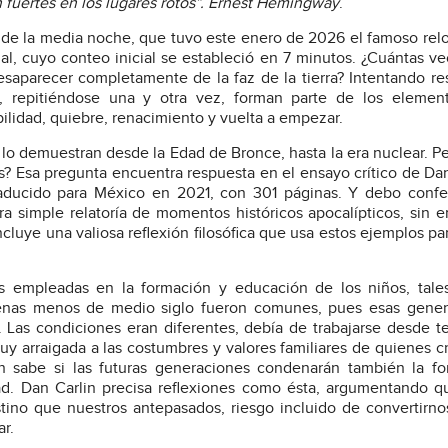
fuertes en los lugares rotos”. Ernest Hemingway
.
e la media noche, que tuvo este enero de 2026 el famoso reloj
, cuyo conteo inicial se estableció en 7 minutos. ¿Cuántas ve
saparecer completamente de la faz de la tierra? Intentando r
, repitiéndose una y otra vez, forman parte de los elemen
bilidad, quiebre, renacimiento y vuelta a empezar.
í lo demuestran desde la Edad de Bronce, hasta la era nuclear. Pe
as? Esa pregunta encuentra respuesta en el ensayo crítico de Dan
traducido para México en 2021, con 301 páginas. Y debo conf
a simple relatoría de momentos históricos apocalípticos, sin 
cluye una valiosa reflexión filosófica que usa estos ejemplos pa
 empleadas en la formación y educación de los niños, tale
 apenas menos de medio siglo fueron comunes, pues esas gene
 Las condiciones eran diferentes, debía de trabajarse desde 
muy arraigada a las costumbres y valores familiares de quienes c
 sabe si las futuras generaciones condenarán también la fo
dad. Dan Carlin precisa reflexiones como ésta, argumentando 
ino que nuestros antepasados, riesgo incluido de convertirno
r.