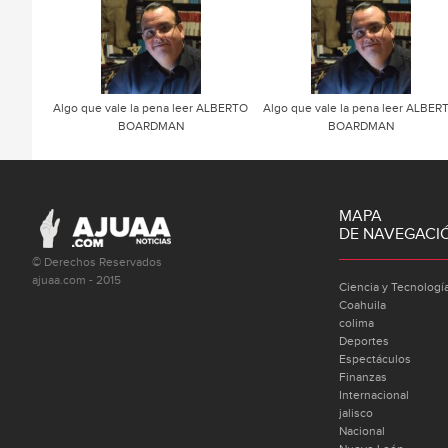
Algo que vale la pena leer ALBERTO
Algo que vale la pena leer ALBER
BOARDMAN
BOARDMAN
MAPA
DE NAVEGACI
© Derechos Reservados
ajuaa.com - 2015
Ciencia y Tecnologí
Coahuila
colima
Deportes
Espectáculos
Finanzas
Internacional
jalisco
Nacional