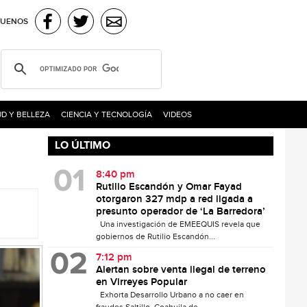
GUENOS
D Y BELLEZA
CIENCIA Y TECNOLOGÍA
VIDEOS
LO ÚLTIMO
8:40 pm
Rutilio Escandón y Omar Fayad
otorgaron 327 mdp a red ligada a
presunto operador de ‘La Barredora’
Una investigación de EMEEQUIS revela que
gobiernos de Rutilio Escandón...
7:12 pm
Alertan sobre venta ilegal de terreno
en Virreyes Popular
Exhorta Desarrollo Urbano a no caer en