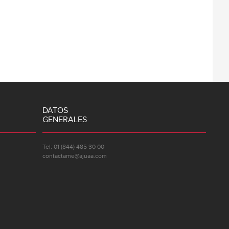
DATOS
GENERALES
Tel: 01 (844) 485 30 00
contactame@ajuaa.com