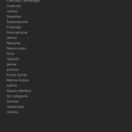
Ciencia y Tecnología
Coahuila
colima
Deportes
Espectáculos
Finanzas
Internacional
jalisco
Nacional
Nuevo León
Ocio
Opinión
parras
politica
Punto Social
Ramos Arizpe
saltillo
Salud y Belleza
Sin categoría
Sinaloa
Tamaulipas
Videos