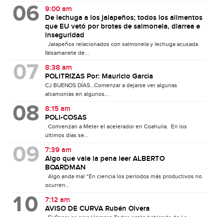
9:00 am
De lechuga a los jalapeños; todos los alimentos
que EU vetó por brotes de salmonela, diarrea e
inseguridad
Jalapeños relacionados con salmonela y lechuga acusada
falsamanete de...
8:38 am
POLITRIZAS Por: Mauricio García
CJ BUENOS DÍAS…Comenzar a dejarse ver algunas
alcamonías en algunos...
8:15 am
POLI-COSAS
Comienzan a Meter el acelerador en Coahuila. En los
últimos días se...
7:39 am
Algo que vale la pena leer ALBERTO
BOARDMAN
Algo anda mal “En ciencia los períodos más productivos no
ocurren...
7:12 am
AVISO DE CURVA Rubén Olvera