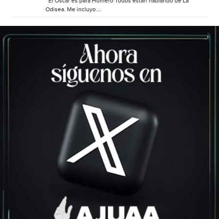
El Óscar es para Homero Todos están hablando de La
Odisea. Me incluyo....