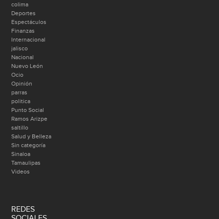
colima
Deportes
Espectáculos
Finanzas
Internacional
jalisco
Nacional
Nuevo León
Ocio
Opinión
parras
politica
Punto Social
Ramos Arizpe
saltillo
Salud y Belleza
Sin categoría
Sinaloa
Tamaulipas
Videos
REDES
SOCIALES