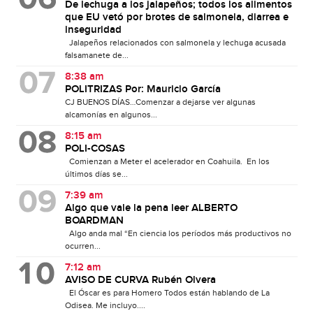
De lechuga a los jalapeños; todos los alimentos
que EU vetó por brotes de salmonela, diarrea e
inseguridad
Jalapeños relacionados con salmonela y lechuga acusada
falsamanete de...
8:38 am
POLITRIZAS Por: Mauricio García
CJ BUENOS DÍAS…Comenzar a dejarse ver algunas
alcamonías en algunos...
8:15 am
POLI-COSAS
Comienzan a Meter el acelerador en Coahuila. En los
últimos días se...
7:39 am
Algo que vale la pena leer ALBERTO
BOARDMAN
Algo anda mal “En ciencia los períodos más productivos no
ocurren...
7:12 am
AVISO DE CURVA Rubén Olvera
El Óscar es para Homero Todos están hablando de La
Odisea. Me incluyo....