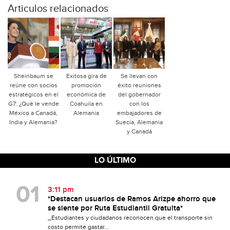
Articulos relacionados
Sheinbaum se
Exitosa gira de
Se llevan con
reúne con socios
promoción
éxito reuniones
estratégicos en el
económica de
del gobernador
G7: ¿Qué le vende
Coahuila en
con los
México a Canadá,
Alemania
embajadores de
India y Alemania?
Suecia, Alemania
y Canadá
LO ÚLTIMO
3:11 pm
*Destacan usuarios de Ramos Arizpe ahorro que
se siente por Ruta Estudiantil Gratuita*
_Estudiantes y ciudadanos reconocen que el transporte sin
costo permite gastar...