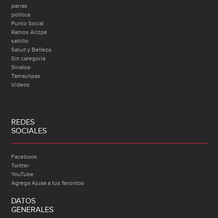
parras
politica
Punto Social
Ramos Arizpe
saltillo
Salud y Belleza
Sin categoría
Sinaloa
Tamaulipas
Videos
REDES
SOCIALES
Facebook
Twitter
YouTube
Agrega Ajuaa a tus favoritos
DATOS
GENERALES