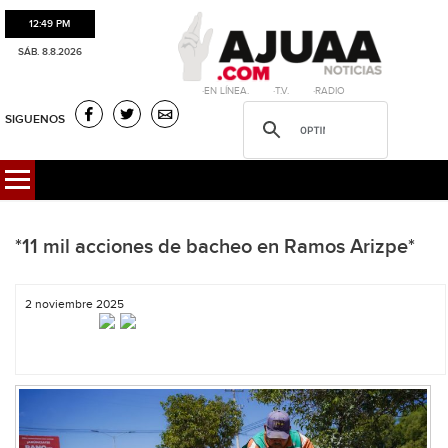
12:49 PM
SÁB. 8.8.2026
·EN LÍNEA. ·T.V. ·RADIO
SIGUENOS
*11 mil acciones de bacheo en Ramos Arizpe*
2 noviembre 2025