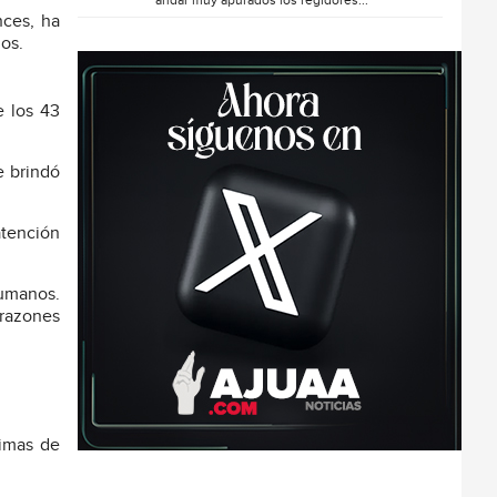
andar muy apurados los regidores...
ces, ha
os.
e los 43
e brindó
atención
humanos.
 razones
timas de