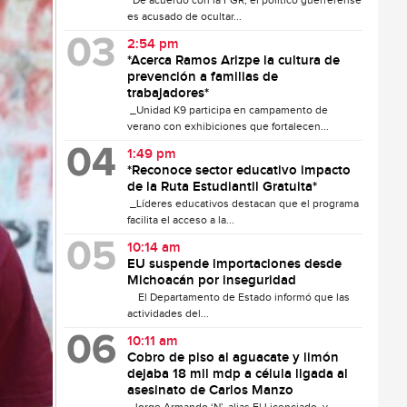
De acuerdo con la FGR, el político guerrerense
es acusado de ocultar...
2:54 pm
*Acerca Ramos Arizpe la cultura de
prevención a familias de
trabajadores*
_Unidad K9 participa en campamento de
verano con exhibiciones que fortalecen...
1:49 pm
*Reconoce sector educativo impacto
de la Ruta Estudiantil Gratuita*
_Líderes educativos destacan que el programa
facilita el acceso a la...
10:14 am
EU suspende importaciones desde
Michoacán por inseguridad
El Departamento de Estado informó que las
actividades del...
10:11 am
Cobro de piso al aguacate y limón
dejaba 18 mil mdp a célula ligada al
asesinato de Carlos Manzo