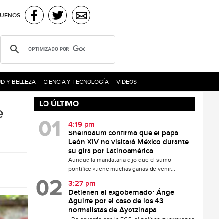
GUENOS
D Y BELLEZA
CIENCIA Y TECNOLOGÍA
VIDEOS
LO ÚLTIMO
e
4:19 pm
Sheinbaum confirma que el papa
León XIV no visitará México durante
su gira por Latinoamérica
Aunque la mandataria dijo que el sumo
pontífice «tiene muchas ganas de venir...
3:27 pm
Detienen al exgobernador Ángel
Aguirre por el caso de los 43
normalistas de Ayotzinapa