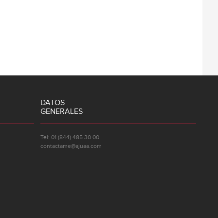
DATOS
GENERALES
Tel: 01 (844) 485 30 00
contactame@ajuaa.com