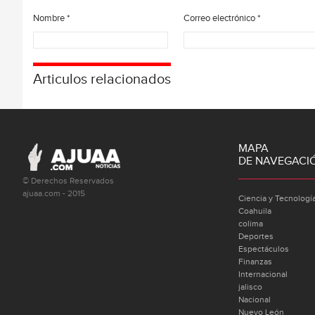
Nombre
*
Correo electrónico
*
Articulos relacionados
MAPA
DE NAVEGACI
© Derechos Reservados
ajuaa.com - 2015
Ciencia y Tecnologí
Coahuila
colima
Deportes
Espectáculos
Finanzas
Internacional
jalisco
Nacional
Nuevo León