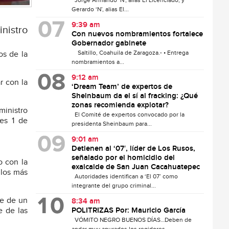
Jorge Armando ‘N’, alias El Licenciado, y
Gerardo ‘N’, alias El...
9:39 am
nistro
Con nuevos nombramientos fortalece
Gobernador gabinete
Saltillo, Coahuila de Zaragoza.- • Entrega
os de la
nombramientos a...
9:12 am
r con la
‘Dream Team’ de expertos de
Sheinbaum da el sí al fracking: ¿Qué
zonas recomienda explotar?
ministro
El Comité de expertos convocado por la
es 1 de
presidenta Sheinbaum para...
9:01 am
Detienen al ‘07′, líder de Los Rusos,
señalado por el homicidio del
o con la
exalcalde de San Juan Cacahuatepec
 los más
Autoridades identifican a ‘El 07’ como
integrante del grupo criminal...
te de un
8:34 am
POLITRIZAS Por: Mauricio García
e de las
VÓMITO NEGRO BUENOS DÍAS…Deben de