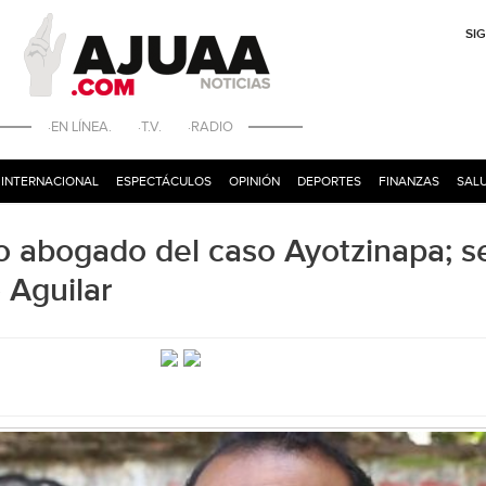
SI
·EN LÍNEA. ·T.V. ·RADIO
INTERNACIONAL
ESPECTÁCULOS
OPINIÓN
DEPORTES
FINANZAS
SALU
o abogado del caso Ayotzinapa; s
 Aguilar