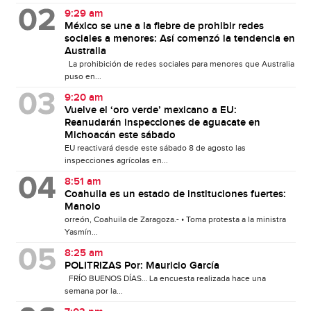
9:29 am
México se une a la fiebre de prohibir redes
sociales a menores: Así comenzó la tendencia en
Australia
La prohibición de redes sociales para menores que Australia
puso en...
9:20 am
Vuelve el ‘oro verde’ mexicano a EU:
Reanudarán inspecciones de aguacate en
Michoacán este sábado
EU reactivará desde este sábado 8 de agosto las
inspecciones agrícolas en...
8:51 am
Coahuila es un estado de instituciones fuertes:
Manolo
orreón, Coahuila de Zaragoza.- • Toma protesta a la ministra
Yasmín...
8:25 am
POLITRIZAS Por: Mauricio García
FRÍO BUENOS DÍAS… La encuesta realizada hace una
semana por la...