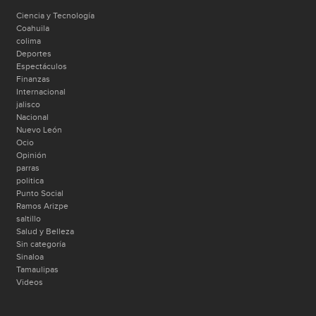
Ciencia y Tecnología
Coahuila
colima
Deportes
Espectáculos
Finanzas
Internacional
jalisco
Nacional
Nuevo León
Ocio
Opinión
parras
politica
Punto Social
Ramos Arizpe
saltillo
Salud y Belleza
Sin categoría
Sinaloa
Tamaulipas
Videos