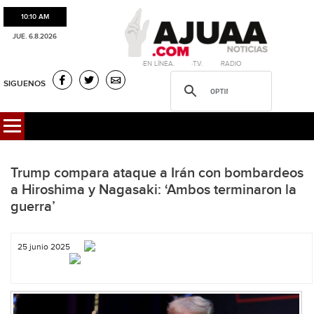
10:10 AM
JUE. 6.8.2026
·EN LÍNEA. ·T.V. ·RADIO
SIGUENOS
Trump compara ataque a Irán con bombardeos
a Hiroshima y Nagasaki: ‘Ambos terminaron la
guerra’
25 junio 2025