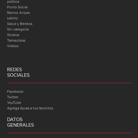
politica
Punto Social
Ramos Arizpe
saltillo
Salud y Belleza
Sin categoría
Sinaloa
Tamaulipas
Videos
REDES
SOCIALES
Facebook
Twitter
YouTube
Agrega Ajuaa a tus favoritos
DATOS
GENERALES