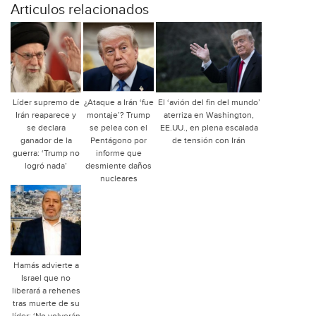
Articulos relacionados
Líder supremo de
¿Ataque a Irán ‘fue
El ‘avión del fin del mundo’
Irán reaparece y
montaje’? Trump
aterriza en Washington,
se declara
se pelea con el
EE.UU., en plena escalada
ganador de la
Pentágono por
de tensión con Irán
guerra: ‘Trump no
informe que
logró nada’
desmiente daños
nucleares
Hamás advierte a
Israel que no
liberará a rehenes
tras muerte de su