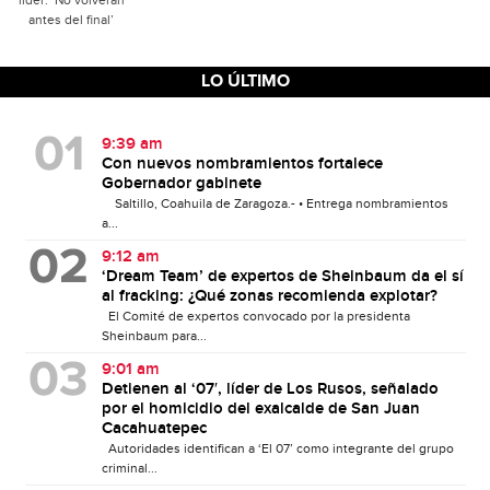
líder: ‘No volverán
antes del final’
LO ÚLTIMO
9:39 am
Con nuevos nombramientos fortalece
Gobernador gabinete
Saltillo, Coahuila de Zaragoza.- • Entrega nombramientos
a...
9:12 am
‘Dream Team’ de expertos de Sheinbaum da el sí
al fracking: ¿Qué zonas recomienda explotar?
El Comité de expertos convocado por la presidenta
Sheinbaum para...
9:01 am
Detienen al ‘07′, líder de Los Rusos, señalado
por el homicidio del exalcalde de San Juan
Cacahuatepec
Autoridades identifican a ‘El 07’ como integrante del grupo
criminal...