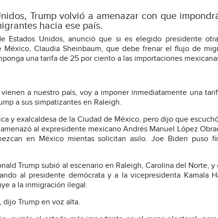
Unidos, Trump volvió a amenazar con que impondrá
igrantes hacia ese país.
e Estados Unidos, anunció que si es elegido presidente otr
e México, Claudia Sheinbaum, que debe frenar el flujo de mig
mponga una tarifa de 25 por ciento a las importaciones mexicana
 vienen a nuestro país, voy a imponer inmediatamente una tari
rump a sus simpatizantes en Raleigh.
ica y exalcaldesa de la Ciudad de México, pero dijo que escuch
o amenazó al expresidente mexicano Andrés Manuel López Obra
nezcan en México mientas solicitan asilo. Joe Biden puso fi
nald Trump subió al escenario en Raleigh, Carolina del Norte, y c
cando al presidente demócrata y a la vicepresidenta Kamala Ha
ye a la inmigración ilegal.
”, dijo Trump en voz alta.