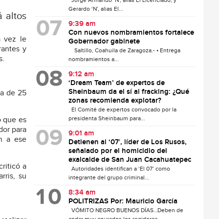
Jorge Armando ‘N’, alias El Licenciado, y
Gerardo ‘N’, alias El...
 altos
9:39 am
Con nuevos nombramientos fortalece
a vez le
Gobernador gabinete
rantes y
Saltillo, Coahuila de Zaragoza.- • Entrega
s.
nombramientos a...
9:12 am
‘Dream Team’ de expertos de
Sheinbaum da el sí al fracking: ¿Qué
fa de 25
zonas recomienda explotar?
El Comité de expertos convocado por la
presidenta Sheinbaum para...
ó que es
dor para
9:01 am
n a ese
Detienen al ‘07′, líder de Los Rusos,
señalado por el homicidio del
exalcalde de San Juan Cacahuatepec
riticó a
Autoridades identifican a ‘El 07’ como
rris, su
integrante del grupo criminal...
8:34 am
POLITRIZAS Por: Mauricio García
VÓMITO NEGRO BUENOS DÍAS…Deben de