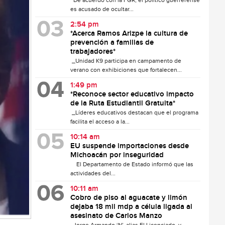
De acuerdo con la FGR, el político guerrerense
es acusado de ocultar...
2:54 pm
*Acerca Ramos Arizpe la cultura de
prevención a familias de
trabajadores*
_Unidad K9 participa en campamento de
verano con exhibiciones que fortalecen...
1:49 pm
*Reconoce sector educativo impacto
de la Ruta Estudiantil Gratuita*
_Líderes educativos destacan que el programa
facilita el acceso a la...
10:14 am
EU suspende importaciones desde
Michoacán por inseguridad
El Departamento de Estado informó que las
actividades del...
10:11 am
Cobro de piso al aguacate y limón
dejaba 18 mil mdp a célula ligada al
asesinato de Carlos Manzo