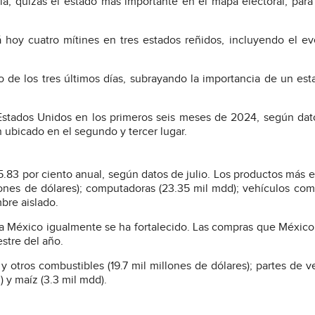
ia, quizás el estado más importante en el mapa electoral, para 
 hoy cuatro mítines en tres estados reñidos, incluyendo el e
 de los tres últimos días, subrayando la importancia de un es
Estados Unidos en los primeros seis meses de 2024, según dat
 ubicado en el segundo y tercer lugar.
.83 por ciento anual, según datos de julio. Los productos más 
llones de dólares); computadoras (23.35 mil mdd); vehículos com
bre aislado.
cia México igualmente se ha fortalecido. Las compras que México
estre del año.
 otros combustibles (19.7 mil millones de dólares); partes de v
 y maíz (3.3 mil mdd).