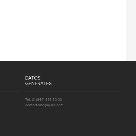
DATOS
GENERALES
Tel: 01 (844) 485 30 00
contactame@ajuaa.com