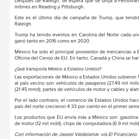
Después de Raleigh, se espera que se dirija a Pensilvan
mítines en Reading y Pittsburgh.
Este es el último día de campaña de Trump, que tendrá
Raleigh.
Trump ha tenido eventos en Carolina del Norte cada uno
ganó tanto en 2016 como en 2020.
México ha sido el principal proveedor de mercancías a 
Oficina del Censo de EU. En tanto, Canadá y China se han
¿Qué transporta México a Estados Unidos?
Las exportaciones de México a Estados Unidos subieron 5
al país vecino son vehículos de pasajeros (27.49 mil mi
(21.45 mmd); partes de vehículos de motor y cables y alam
Por el lado contrario, el comercio de Estados Unidos ha
país del norte crecieron 4.33 por ciento en el primer sem
Los productos que EU envía más a México son: gasolina y
de motor (12 mil mdd); chips de computadora (6.9 mil mdd)
Con información de Jassiel Valdelamar. vía El Financiero