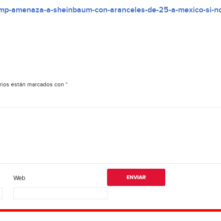
ump-amenaza-a-sheinbaum-con-aranceles-de-25-a-mexico-si-n
rios están marcados con
*
Web