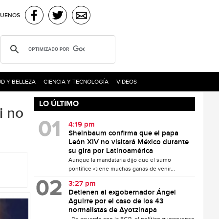
GUENOS
D Y BELLEZA
CIENCIA Y TECNOLOGÍA
VIDEOS
LO ÚLTIMO
i no
4:19 pm
Sheinbaum confirma que el papa
León XIV no visitará México durante
su gira por Latinoamérica
Aunque la mandataria dijo que el sumo
pontífice «tiene muchas ganas de venir...
3:27 pm
Detienen al exgobernador Ángel
Aguirre por el caso de los 43
normalistas de Ayotzinapa