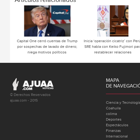
Articulos relacionados
Capital One cerró cuentas de Trump
Inicia ‘operación cicatriz’ con Per
por sospechas de lavado de dinero;
SRE habla con Keiko Fujimori par
niega motivos políticos
restablecer relaciones
MAPA
DE NAVEGACI
© Derechos Reservados
ajuaa.com - 2015
Ciencia y Tecnologí
Coahuila
colima
Deportes
Espectáculos
Finanzas
Internacional