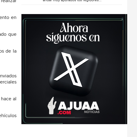
andar muy apurados los regidores...
realizar
vento en
tado que
os de la
enviados
erciales
 hace al
ehículos