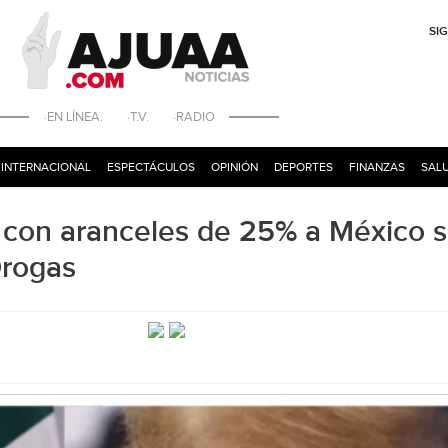
SI
·EN LÍNEA. ·T.V. ·RADIO
INTERNACIONAL
ESPECTÁCULOS
OPINIÓN
DEPORTES
FINANZAS
SALU
on aranceles de 25% a México s
Drogas