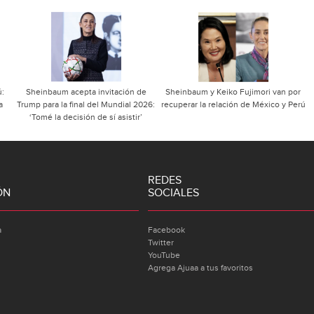
ú:
Sheinbaum acepta invitación de
Sheinbaum y Keiko Fujimori van por
a
Trump para la final del Mundial 2026:
recuperar la relación de México y Perú
‘Tomé la decisión de sí asistir’
REDES
ÓN
SOCIALES
a
Facebook
Twitter
YouTube
Agrega Ajuaa a tus favoritos