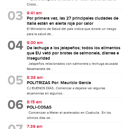
Cristo...
9:41 am
Por primera vez, las 27 principales ciudades de
Italia están en alerta roja por calor
El Ministerio de Salud del país indica que existe un riesgo
para la salud de...
9:00 am
De lechuga a los jalapeños; todos los alimentos
que EU vetó por brotes de salmonela, diarrea e
inseguridad
Jalapeños relacionados con salmonela y lechuga acusada
falsamanete de...
8:38 am
POLITRIZAS Por: Mauricio García
CJ BUENOS DÍAS…Comenzar a dejarse ver algunas
alcamonías en algunos...
8:15 am
POLI-COSAS
Comienzan a Meter el acelerador en Coahuila. En los
últimos días se...
7:39 am