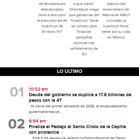
de ferrotanques
a qué viene”:
sobrino del
abandonados
Sheinbaum niega
exsecretario de
llevó a descubrir
que ganancias del
Marina de AMLO
la presunta red de
“huachicol” fiscal
vinculado al
huachicol de
se utilicen para
huachicol fiscal,
Ernesto ‘N’?
financiar
teme por su vida
campañas
en México
políticas tras
señalamiento de
EU
LO ÚLTIMO
10:02 am
Deuda del gobierno se duplica a 17.8 billones de
pesos con la 4T
Al cierre del primer semestre de 2026, el endeudamiento
gubernamental se...
9:54 am
Finaliza el Festejo al Santo Cristo de la Capilla
con pirotecnia
Este 6 de agosto se celebró la Fiesta Patronal del Santo