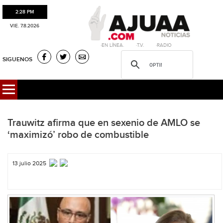
2:28 PM
VIE. 7.8.2026
·EN LÍNEA. ·T.V. ·RADIO
SIGUENOS
Trauwitz afirma que en sexenio de AMLO se
‘maximizó’ robo de combustible
13 julio 2025