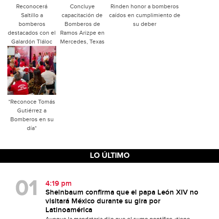
Reconocerá
Concluye
Rinden honor a bomberos
Saltillo a
capacitación de
caídos en cumplimiento de
bomberos
Bomberos de
su deber
destacados con el
Ramos Arizpe en
Galardón Tláloc
Mercedes, Texas
*Reconoce Tomás
Gutiérrez a
Bomberos en su
día*
LO ÚLTIMO
4:19 pm
Sheinbaum confirma que el papa León XIV no
visitará México durante su gira por
Latinoamérica