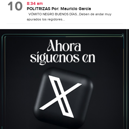
8:34 am
POLITRIZAS Por: Mauricio García
VÓMITO NEGRO BUENOS DÍAS…Deben de andar muy
apurados los regidores...