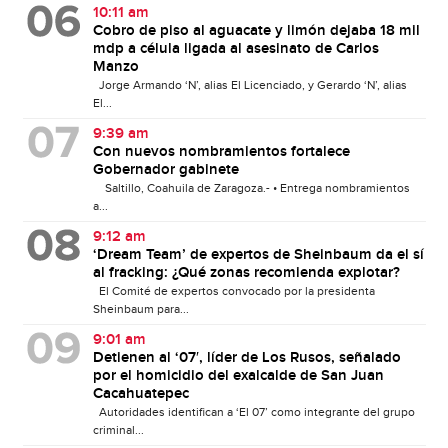
10:11 am
Cobro de piso al aguacate y limón dejaba 18 mil
mdp a célula ligada al asesinato de Carlos
Manzo
Jorge Armando ‘N’, alias El Licenciado, y Gerardo ‘N’, alias
El...
9:39 am
Con nuevos nombramientos fortalece
Gobernador gabinete
Saltillo, Coahuila de Zaragoza.- • Entrega nombramientos
a...
9:12 am
‘Dream Team’ de expertos de Sheinbaum da el sí
al fracking: ¿Qué zonas recomienda explotar?
El Comité de expertos convocado por la presidenta
Sheinbaum para...
9:01 am
Detienen al ‘07′, líder de Los Rusos, señalado
por el homicidio del exalcalde de San Juan
Cacahuatepec
Autoridades identifican a ‘El 07’ como integrante del grupo
criminal...