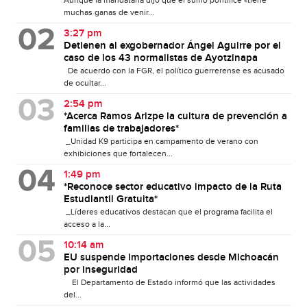
Aunque la mandataria dijo que el sumo pontífice «tiene
muchas ganas de venir...
3:27 pm
Detienen al exgobernador Ángel Aguirre por el
caso de los 43 normalistas de Ayotzinapa
De acuerdo con la FGR, el político guerrerense es acusado
de ocultar...
2:54 pm
*Acerca Ramos Arizpe la cultura de prevención a
familias de trabajadores*
_Unidad K9 participa en campamento de verano con
exhibiciones que fortalecen...
1:49 pm
*Reconoce sector educativo impacto de la Ruta
Estudiantil Gratuita*
_Líderes educativos destacan que el programa facilita el
acceso a la...
10:14 am
EU suspende importaciones desde Michoacán
por inseguridad
El Departamento de Estado informó que las actividades
del...