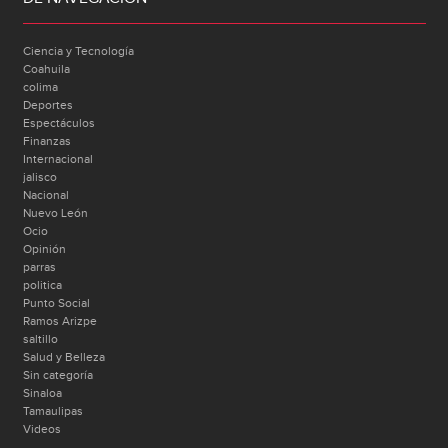
Ciencia y Tecnología
Coahuila
colima
Deportes
Espectáculos
Finanzas
Internacional
jalisco
Nacional
Nuevo León
Ocio
Opinión
parras
politica
Punto Social
Ramos Arizpe
saltillo
Salud y Belleza
Sin categoría
Sinaloa
Tamaulipas
Videos