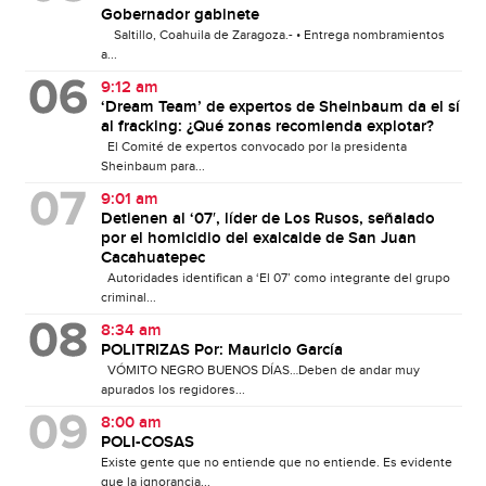
Gobernador gabinete
Saltillo, Coahuila de Zaragoza.- • Entrega nombramientos
a...
9:12 am
‘Dream Team’ de expertos de Sheinbaum da el sí
al fracking: ¿Qué zonas recomienda explotar?
El Comité de expertos convocado por la presidenta
Sheinbaum para...
9:01 am
Detienen al ‘07′, líder de Los Rusos, señalado
por el homicidio del exalcalde de San Juan
Cacahuatepec
Autoridades identifican a ‘El 07’ como integrante del grupo
criminal...
8:34 am
POLITRIZAS Por: Mauricio García
VÓMITO NEGRO BUENOS DÍAS…Deben de andar muy
apurados los regidores...
8:00 am
POLI-COSAS
Existe gente que no entiende que no entiende. Es evidente
que la ignorancia...