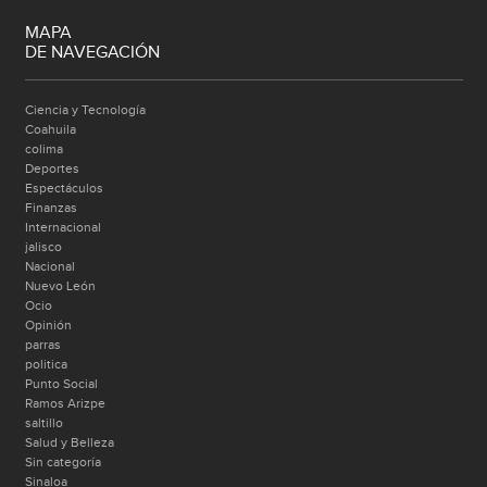
MAPA
DE NAVEGACIÓN
Ciencia y Tecnología
Coahuila
colima
Deportes
Espectáculos
Finanzas
Internacional
jalisco
Nacional
Nuevo León
Ocio
Opinión
parras
politica
Punto Social
Ramos Arizpe
saltillo
Salud y Belleza
Sin categoría
Sinaloa