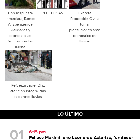
Con respuesta
POLI-COSAS
Exhorta
inmediata, Ramos
Protección Civil a
Arizpe atiende
tomar
vialidades y
precauciones ante
protege a las
pronóstico de
familias tras las
lluvias
lluvias
Refuerza Javier Díaz
atención integral tras
recientes lluvias
LO ÚLTIMO
6:15 pm
Fallece Maximiliano Leonardo Asturias, fundador