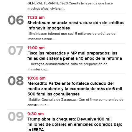
GENERAL TERAN NL 1920 Cuenta la leyenda que hace
muchos años, vivía en...
11:33 am
Sheinbaum anuncia reestructuración de créditos
Infonavit impagables
Sheinbaum informó que casi 5 millones de créditos del
Infonavit fueron...
11:00 am
Fiscalías rebasadas y MP mal preparados: las
fallas del sistema penal a 10 años de la reforma
Rezagos administrativos, falta de preparación de
ministerios...
10:06 am
Mercadito Pa’Delante fortalece cuidado del
medio ambiente y la economía de más de 6 mil
500 familias coahuilenses
Saltillo, Coahuila de Zaragoza.- Con el firme compromiso de
construir un...
9:30 am
Trump abre la chequera: Devuelve 100 mil
millones de dólares en aranceles cobrados bajo
la IEEPA