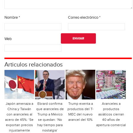
Nombre
*
Correo electrónico
*
Web
Articulos relacionados
Japón amenaza a
Ebrard confirma
Trump exenta a
Aranceles a
China y Taiwán
que aranceles de
productos del T-
productos
con aranceles al
Trump a México
MEC del nuevo
asiáticos cierran
acero de 45%: ‘Se
se quedan: ‘No
arancel del 10%
40 años de
exportan precios
hay tiempo para
apertura comercial
injustamente
nostalgia’