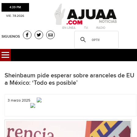
4:39 PM
VIE. 7.8.2026
·EN LÍNEA. ·T.V. ·RADIO
SIGUENOS
Sheinbaum pide esperar sobre aranceles de EU
a México: ‘Todo es posible’
3 marzo 2025