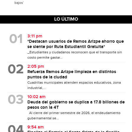
bajos’
LO ÚLTIMO
3:11 pm
*Destacan usuarios de Ramos Arizpe ahorro que
se siente por Ruta Estudiantil Gratuita*
_Estudiantes y ciudadanos reconocen que el transporte sin
costo permite gastar...
2:05 pm
Refuerza Ramos Arizpe limpieza en distintos
puntos de la ciudad
Cuadrillas municipales atienden espacios educativos, zona
industrial,...
10:02 am
Deuda del gobierno se duplica a 17.8 billones de
pesos con la 4T
Al cierre del primer semestre de 2026, el endeudamiento
gubernamental se...
9:54 am