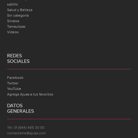
saltillo
Salud y Belleza
Sin categoría
Sinaloa
Tamaulipas
Videos
REDES
SOCIALES
Facebook
Twitter
YouTube
Agrega Ajuaa a tus favoritos
DATOS
GENERALES
Tel: 01 (844) 485 30 00
contactame@ajuaa.com