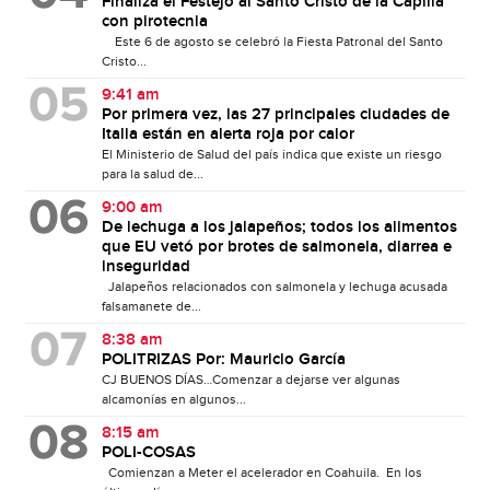
Finaliza el Festejo al Santo Cristo de la Capilla
con pirotecnia
Este 6 de agosto se celebró la Fiesta Patronal del Santo
Cristo...
9:41 am
Por primera vez, las 27 principales ciudades de
Italia están en alerta roja por calor
El Ministerio de Salud del país indica que existe un riesgo
para la salud de...
9:00 am
De lechuga a los jalapeños; todos los alimentos
que EU vetó por brotes de salmonela, diarrea e
inseguridad
Jalapeños relacionados con salmonela y lechuga acusada
falsamanete de...
8:38 am
POLITRIZAS Por: Mauricio García
CJ BUENOS DÍAS…Comenzar a dejarse ver algunas
alcamonías en algunos...
8:15 am
POLI-COSAS
Comienzan a Meter el acelerador en Coahuila. En los