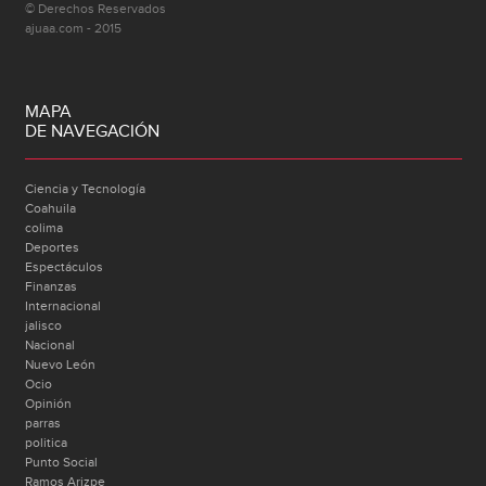
© Derechos Reservados
ajuaa.com - 2015
MAPA
DE NAVEGACIÓN
Ciencia y Tecnología
Coahuila
colima
Deportes
Espectáculos
Finanzas
Internacional
jalisco
Nacional
Nuevo León
Ocio
Opinión
parras
politica
Punto Social
Ramos Arizpe