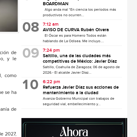
BOARDMAN
Algo anda mal “En ciencia los períodos más
productivos no ocurren...
7:12 am
AVISO DE CURVA Rubén Olvera
El Óscar es para Homero Todos están
hablando de La Odisea. Me incluyo....
7:24 pm
nción de
Saltillo, una de las ciudades más
lo, y le
competitivas de México: Javier Díaz
Saltillo, Coahuila de Zaragoza; 06 de agosto de
2026.- El alcalde Javier Díaz...
l, como
6:22 pm
Refuerza Javier Díaz sus acciones de
ue se ha
mantenimiento a la ciudad
Avanza Gobierno Municipal con trabajos de
seguridad vial, embellecimiento y...
danía de
de 2027,