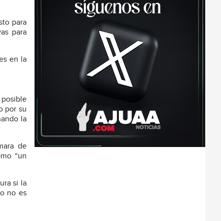
sto para
vas para
es en la
posible
o por su
hando la
ámara de
como “un
ra si la
ro no es