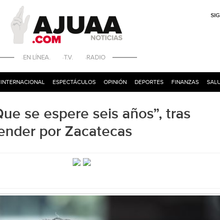
SI
·EN LÍNEA. ·T.V. ·RADIO
INTERNACIONAL
ESPECTÁCULOS
OPINIÓN
DEPORTES
FINANZAS
SALU
ue se espere seis años”, tras
tender por Zacatecas