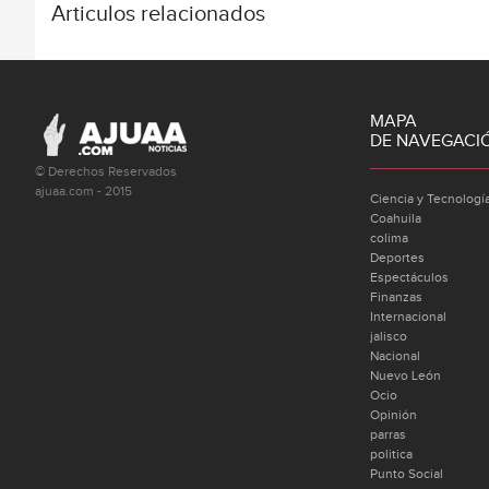
Articulos relacionados
MAPA
DE NAVEGACI
© Derechos Reservados
ajuaa.com - 2015
Ciencia y Tecnologí
Coahuila
colima
Deportes
Espectáculos
Finanzas
Internacional
jalisco
Nacional
Nuevo León
Ocio
Opinión
parras
politica
Punto Social