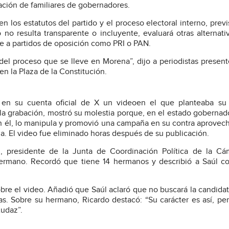
ipación de familiares de gobernadores.
 los estatutos del partido y el proceso electoral interno, previ
 no resulta transparente o incluyente, evaluará otras alternati
rse a partidos de oposición como PRI o PAN.
del proceso que se lleve en Morena”, dijo a periodistas present
n la Plaza de la Constitución.
 en su cuenta oficial de X un videoen el que planteaba su 
 la grabación, mostró su molestia porque, en el estado gobernad
n él, lo manipula y promovió una campaña en su contra aprovec
na. El video fue eliminado horas después de su publicación.
l, presidente de la Junta de Coordinación Política de la C
hermano. Recordó que tiene 14 hermanos y describió a Saúl 
obre el video. Añadió que Saúl aclaró que no buscará la candidatu
. Sobre su hermano, Ricardo destacó: “Su carácter es así, pe
Audaz”.