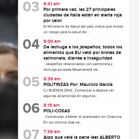
9:41 am
Por primera vez, las 27 principales
ciudades de Italia están en alerta roja
por calor
El Ministerio de Salud del país indica que existe
un riesgo para la salud de...
9:00 am
De lechuga a los jalapeños; todos los
alimentos que EU vetó por brotes de
salmonela, diarrea e inseguridad
Jalapeños relacionados con salmonela y
lechuga acusada falsamanete de...
8:38 am
POLITRIZAS Por: Mauricio García
CJ BUENOS DÍAS…Comenzar a dejarse ver
algunas alcamonías en algunos...
8:15 am
POLI-COSAS
Comienzan a Meter el acelerador en Coahuila.
En los últimos días se...
7:39 am
Algo que vale la pena leer ALBERTO