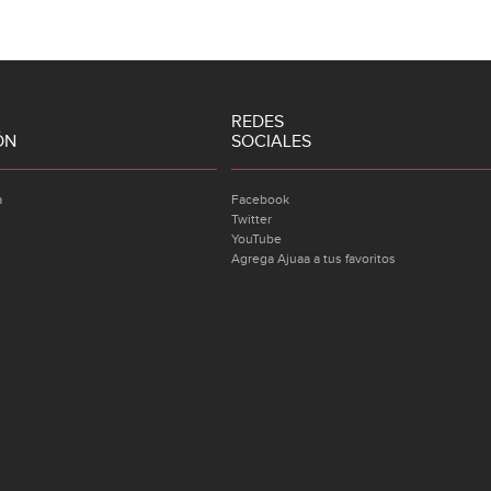
REDES
ÓN
SOCIALES
a
Facebook
Twitter
YouTube
Agrega Ajuaa a tus favoritos