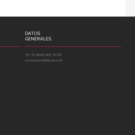
DATOS
GENERALES
Tel: 01 (844) 485 30 00
contactame@ajuaa.com