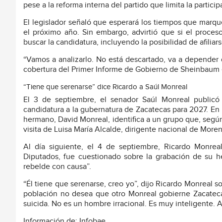
pese a la reforma interna del partido que limita la partic
El legislador señaló que esperará los tiempos que marquen
el próximo año. Sin embargo, advirtió que si el proceso
buscar la candidatura, incluyendo la posibilidad de afilia
“Vamos a analizarlo. No está descartado, va a depender 
cobertura del Primer Informe de Gobierno de Sheinbaum e
“Tiene que serenarse” dice Ricardo a Saúl Monreal
El 3 de septiembre, el senador Saúl Monreal publicó
candidatura a la gubernatura de Zacatecas para 2027. En
hermano, David Monreal, identifica a un grupo que, segú
visita de Luisa María Alcalde, dirigente nacional de More
Al día siguiente, el 4 de septiembre, Ricardo Monrea
Diputados, fue cuestionado sobre la grabación de su 
rebelde con causa”.
“Él tiene que serenarse, creo yo”, dijo Ricardo Monreal s
población no desea que otro Monreal gobierne Zacatecas
suicida. No es un hombre irracional. Es muy inteligente. 
Información de: Infobae