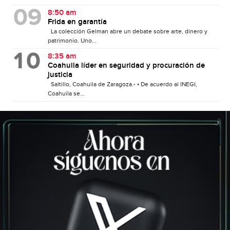
8:50 am
Frida en garantía
La colección Gelman abre un debate sobre arte, dinero y
patrimonio. Uno...
8:35 am
Coahuila líder en seguridad y procuración de
justicia
Saltillo, Coahuila de Zaragoza.- • De acuerdo al INEGI,
Coahuila se...