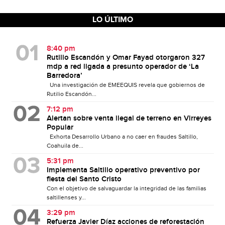
LO ÚLTIMO
8:40 pm
Rutilio Escandón y Omar Fayad otorgaron 327
mdp a red ligada a presunto operador de ‘La
Barredora’
Una investigación de EMEEQUIS revela que gobiernos de
Rutilio Escandón...
7:12 pm
Alertan sobre venta ilegal de terreno en Virreyes
Popular
Exhorta Desarrollo Urbano a no caer en fraudes Saltillo,
Coahuila de...
5:31 pm
Implementa Saltillo operativo preventivo por
fiesta del Santo Cristo
Con el objetivo de salvaguardar la integridad de las familias
saltillenses y...
3:29 pm
Refuerza Javier Díaz acciones de reforestación