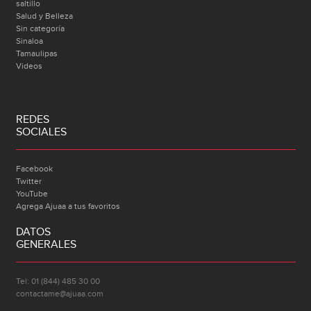
saltillo
Salud y Belleza
Sin categoría
Sinaloa
Tamaulipas
Videos
REDES
SOCIALES
Facebook
Twitter
YouTube
Agrega Ajuaa a tus favoritos
DATOS
GENERALES
Tel: 01 (844) 485 30 00
contactame@ajuaa.com