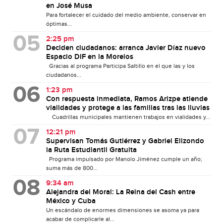
en José Musa
Para fortalecer el cuidado del medio ambiente, conservar en
óptimas...
2:25 pm
Deciden ciudadanos: arranca Javier Díaz nuevo
Espacio DIF en la Morelos
Gracias al programa Participa Saltillo en el que las y los
ciudadanos...
1:23 pm
Con respuesta inmediata, Ramos Arizpe atiende
vialidades y protege a las familias tras las lluvias
Cuadrillas municipales mantienen trabajos en vialidades y...
12:21 pm
Supervisan Tomás Gutiérrez y Gabriel Elizondo
la Ruta Estudiantil Gratuita
Programa impulsado por Manolo Jiménez cumple un año;
suma más de 800...
9:34 am
Alejandra del Moral: La Reina del Cash entre
México y Cuba
Un escándalo de enormes dimensiones se asoma ya para
acabar de complicarle al...