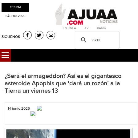
2:19 PM
SÁB. 8.8.2026
·EN LÍNEA. ·T.V. ·RADIO
SIGUENOS
¿Será el armageddon? Así es el gigantesco
asteroide Apophis que ‘dará un rozón’ a la
Tierra un viernes 13
14 junio 2025