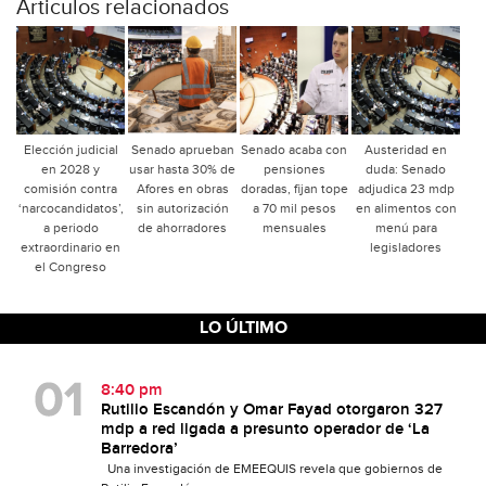
Articulos relacionados
Elección judicial
Senado aprueban
Senado acaba con
Austeridad en
en 2028 y
usar hasta 30% de
pensiones
duda: Senado
comisión contra
Afores en obras
doradas, fijan tope
adjudica 23 mdp
‘narcocandidatos’,
sin autorización
a 70 mil pesos
en alimentos con
a periodo
de ahorradores
mensuales
menú para
extraordinario en
legisladores
el Congreso
LO ÚLTIMO
8:40 pm
Rutilio Escandón y Omar Fayad otorgaron 327
mdp a red ligada a presunto operador de ‘La
Barredora’
Una investigación de EMEEQUIS revela que gobiernos de