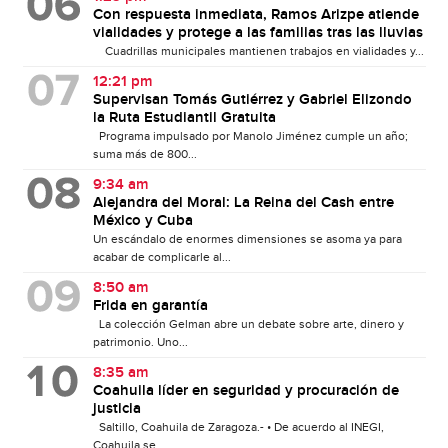
Con respuesta inmediata, Ramos Arizpe atiende
vialidades y protege a las familias tras las lluvias
Cuadrillas municipales mantienen trabajos en vialidades y...
12:21 pm
Supervisan Tomás Gutiérrez y Gabriel Elizondo
la Ruta Estudiantil Gratuita
Programa impulsado por Manolo Jiménez cumple un año;
suma más de 800...
9:34 am
Alejandra del Moral: La Reina del Cash entre
México y Cuba
Un escándalo de enormes dimensiones se asoma ya para
acabar de complicarle al...
8:50 am
Frida en garantía
La colección Gelman abre un debate sobre arte, dinero y
patrimonio. Uno...
8:35 am
Coahuila líder en seguridad y procuración de
justicia
Saltillo, Coahuila de Zaragoza.- • De acuerdo al INEGI,
Coahuila se...