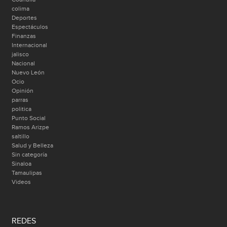
colima
Deportes
Espectáculos
Finanzas
Internacional
jalisco
Nacional
Nuevo León
Ocio
Opinión
parras
politica
Punto Social
Ramos Arizpe
saltillo
Salud y Belleza
Sin categoría
Sinaloa
Tamaulipas
Videos
REDES