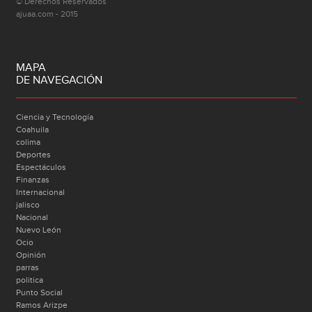
© Derechos Reservados
ajuaa.com - 2015
MAPA
DE NAVEGACIÓN
Ciencia y Tecnología
Coahuila
colima
Deportes
Espectáculos
Finanzas
Internacional
jalisco
Nacional
Nuevo León
Ocio
Opinión
parras
politica
Punto Social
Ramos Arizpe