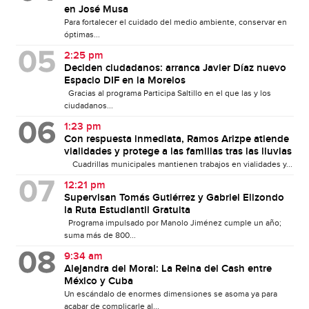
en José Musa
Para fortalecer el cuidado del medio ambiente, conservar en
óptimas...
2:25 pm
Deciden ciudadanos: arranca Javier Díaz nuevo
Espacio DIF en la Morelos
Gracias al programa Participa Saltillo en el que las y los
ciudadanos...
1:23 pm
Con respuesta inmediata, Ramos Arizpe atiende
vialidades y protege a las familias tras las lluvias
Cuadrillas municipales mantienen trabajos en vialidades y...
12:21 pm
Supervisan Tomás Gutiérrez y Gabriel Elizondo
la Ruta Estudiantil Gratuita
Programa impulsado por Manolo Jiménez cumple un año;
suma más de 800...
9:34 am
Alejandra del Moral: La Reina del Cash entre
México y Cuba
Un escándalo de enormes dimensiones se asoma ya para
acabar de complicarle al...