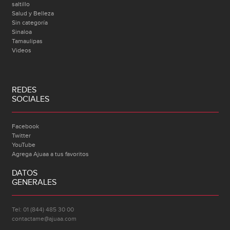
saltillo
Salud y Belleza
Sin categoría
Sinaloa
Tamaulipas
Videos
REDES
SOCIALES
Facebook
Twitter
YouTube
Agrega Ajuaa a tus favoritos
DATOS
GENERALES
Tel: 01 (844) 485 30 00
contactame@ajuaa.com