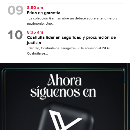
8:50 am
Frida en garantía
La colección Gelman abre un debate sobre arte, dinero y
patrimonio. Uno...
8:35 am
Coahuila líder en seguridad y procuración de
justicia
Saltillo, Coahuila de Zaragoza.- • De acuerdo al INEGI,
Coahuila se...