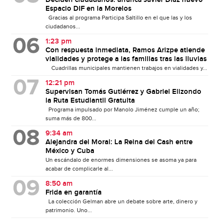
Espacio DIF en la Morelos
Gracias al programa Participa Saltillo en el que las y los
ciudadanos...
1:23 pm
Con respuesta inmediata, Ramos Arizpe atiende
vialidades y protege a las familias tras las lluvias
Cuadrillas municipales mantienen trabajos en vialidades y...
12:21 pm
Supervisan Tomás Gutiérrez y Gabriel Elizondo
la Ruta Estudiantil Gratuita
Programa impulsado por Manolo Jiménez cumple un año;
suma más de 800...
9:34 am
Alejandra del Moral: La Reina del Cash entre
México y Cuba
Un escándalo de enormes dimensiones se asoma ya para
acabar de complicarle al...
8:50 am
Frida en garantía
La colección Gelman abre un debate sobre arte, dinero y
patrimonio. Uno...