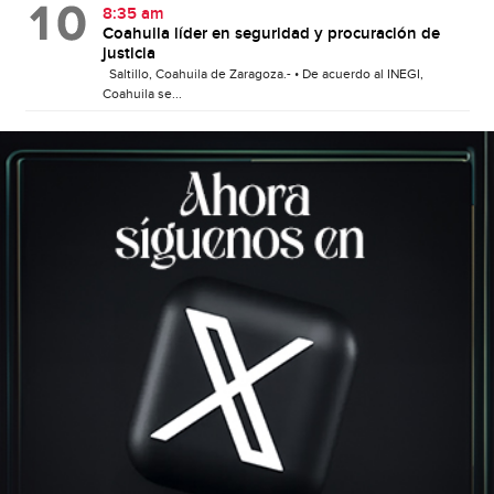
8:35 am
Coahuila líder en seguridad y procuración de
justicia
Saltillo, Coahuila de Zaragoza.- • De acuerdo al INEGI,
Coahuila se...