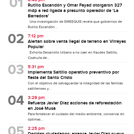
Rutilio Escandón y Omar Fayad otorgaron 327
mdp a red ligada a presunto operador de ‘La
Barredora’
Una investigación de EMEEQUIS revela que gobiernos de
Rutilio Escandón...
7:12 pm
Alertan sobre venta ilegal de terreno en Virreyes
Popular
Exhorta Desarrollo Urbano a no caer en fraudes Saltillo,
Coahuila de...
5:31 pm
Implementa Saltillo operativo preventivo por
fiesta del Santo Cristo
Con el objetivo de salvaguardar la integridad de las familias
saltillenses y...
3:29 pm
Refuerza Javier Díaz acciones de reforestación
en José Musa
Para fortalecer el cuidado del medio ambiente, conservar en
óptimas...
2:25 pm
Deciden ciudadanos: arranca Javier Díaz nuevo