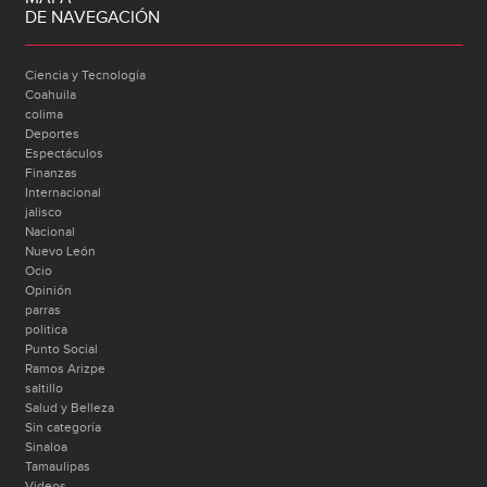
DE NAVEGACIÓN
Ciencia y Tecnología
Coahuila
colima
Deportes
Espectáculos
Finanzas
Internacional
jalisco
Nacional
Nuevo León
Ocio
Opinión
parras
politica
Punto Social
Ramos Arizpe
saltillo
Salud y Belleza
Sin categoría
Sinaloa
Tamaulipas
Videos