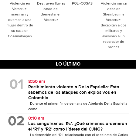
Violencia en
Destruyen lluvias
POLI-COSAS
Violencia marca
Veracruz:
casas del
visita de
asesinan y
Bienestar en
Sheinbaum a
queman a una
Veracruz
Veracruz:
mujer dentro de
decapitan a dos
su casa en
militares y
Cosamaloapan
asesinan a un
reparador de
baches
LO ÚLTIMO
8:50 am
Recibimiento violento a De la Espriella: Esto
sabemos de los ataques con explosivos en
Colombia
Durante el primer fin de semana de Abelardo De la Espriella
como...
8:10 am
Los sanguinarios ‘Rs’: ¿Qué crímenes ordenaron
el ‘R1′ y ‘R2′ como líderes del CJNG?
La detención del ‘R1’, relacionado con el asesinato de Carlos