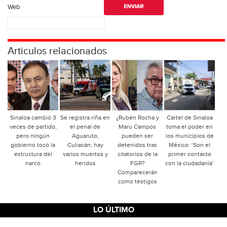
Web
Articulos relacionados
Sinaloa cambió 3
Se registra riña en
¿Rubén Rocha y
Cártel de Sinaloa
veces de partido,
el penal de
Maru Campos
toma el poder en
pero ningún
Aguaruto,
pueden ser
los municipios de
gobierno tocó la
Culiacán; hay
detenidos tras
México: ‘Son el
estructura del
varios muertos y
citatorios de la
primer contacto
narco
heridos
FGR?
con la ciudadanía’
Comparecerán
como testigos
LO ÚLTIMO