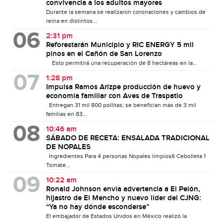
convivencia a los adultos mayores
Durante la semana se realizaron coronaciones y cambios de
reina en distintos...
2:31 pm
Reforestarán Municipio y RIC ENERGY 5 mil
pinos en el Cañón de San Lorenzo
Esto permitirá una recuperación de 8 hectáreas en la...
1:28 pm
Impulsa Ramos Arizpe producción de huevo y
economía familiar con Aves de Traspatio
Entregan 31 mil 800 pollitas; se benefician más de 3 mil
familias en 83...
10:46 am
SÁBADO DE RECETA: ENSALADA TRADICIONAL
DE NOPALES
Ingredientes Para 4 personas Nopales limpios6 Cebolleta 1
Tomate...
10:22 am
Ronald Johnson envía advertencia a El Pelón,
hijastro de El Mencho y nuevo líder del CJNG:
“Ya no hay dónde esconderse”
El embajador de Estados Unidos en México realizó la